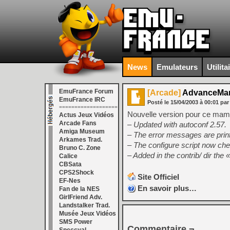
News
Emulateurs
Utilita
EmuFrance Forum
[Arcade]
AdvanceMam
EmuFrance IRC
Posté le
15/04/2003
à
00:01
par
===================
Nouvelle version pour ce mame 
Actus Jeux Vidéos
Arcade Fans
– Updated with autoconf 2.57.
Amiga Museum
– The error messages are printe
Arkames Trad.
– The configure script now c
Bruno C. Zone
– Added in the contrib/ dir the 
Calice
CBSata
CPS2Shock
Site Officiel
EF-Nes
En savoir plus…
Fan de la NES
GirlFriend Adv.
Landstalker Trad.
Musée Jeux Vidéos
SMS Power
Commentaire ¬