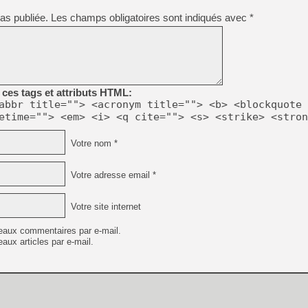
as publiée.
Les champs obligatoires sont indiqués avec
*
[Mo5] DOOM arrive en cart
[GK] Bethesda fête les 30 
[GK] Roblox : l'action en B
[GK] Agenda - GeForce NOW
ces tags et attributs HTML:
[GK] Devolver Digital en a 
abbr title=""> <acronym title=""> <b> <blockquote 
etime=""> <em> <i> <q cite=""> <s> <strike> <stron
[LS] [PS5] ps5-y2jb-autolo
[GK] Pourquoi Marvel Tokon 
Votre nom *
[GK] Test : Restory : Chill
[GK] GTA 6 : Rockstar Games
[GK] Un mod transforme Fall
Votre adresse email *
[GK] Diddy Kong Racing, le 
[Mo5] Les jeux électroméca
[Mo5] Le Zombi d’Ubisoft s
Votre site internet
[GK] Dans ce jeu de platefo
eaux commentaires par e-mail.
aux articles par e-mail.