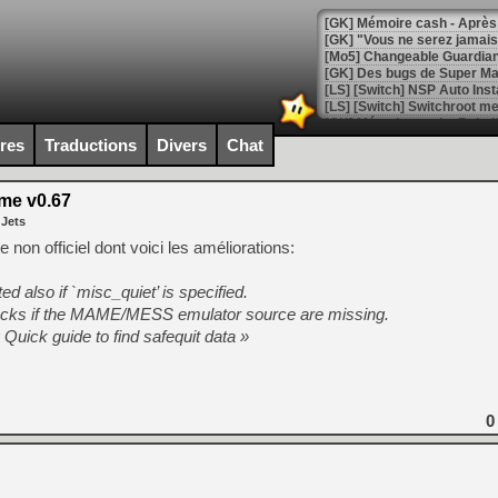
[GK] Mémoire cash - Après 
[GK] "Vous ne serez jamais
[Mo5] Changeable Guardian 
[GK] Des bugs de Super Mar
[LS] [Switch] NSP Auto Inst
ires
Traductions
Divers
Chat
[GK] La saga horrifique Am
e v0.67
 Jets
non officiel dont voici les améliorations:
[GK] Le portage de Super M
d also if `misc_quiet’ is specified.
[Mo5] Le jeu de course fut
[GK] Guillermo del Toro ado
hecks if the MAME/MESS emulator source are missing.
« Quick guide to find safequit data »
[LTF] Eté 2026 - Séquence 
[GK] Mistfall Hunter : déjà 
[GK] Wo Long 2 évolue avec
[GK] Crossfire : un TPS à 100
0
[LS] [PS5] Premiers signes 