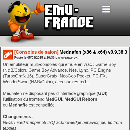
[Consoles de salon]
Mednafen (x86 & x64) v0.9.38.3
Posté le
05/03/2015
à
10:33
par greatxerox
Un émulateur multi-consoles qui émule en vrac : Game Boy
(N&B/Color), Game Boy Advance, Nes, Lynx, PC Engine
(TurboGrafx 16), SuperGrafx, NeoGeo Pocket, PC-FX,
WonderSwan (N&B/Color), accessoires ps1…
Mednafen ne disposant pas d’interface graphique (
GUI
),
l’utilisation du frontend
MedGUI
,
MedGUI Reborn
ou
Mednaffe
est conseillée.
Changements
:
NES: Fixed mapper 69 IRQ acknowledge behavior, per tip from
tepples.