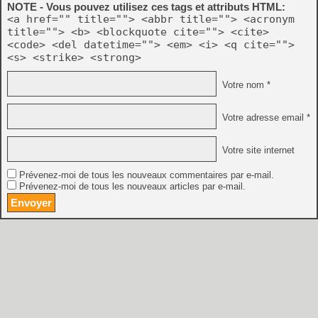
NOTE - Vous pouvez utilisez ces tags et attributs HTML:
<a href="" title=""> <abbr title=""> <acronym
title=""> <b> <blockquote cite=""> <cite>
<code> <del datetime=""> <em> <i> <q cite="">
<s> <strike> <strong>
Votre nom *
Votre adresse email *
Votre site internet
Prévenez-moi de tous les nouveaux commentaires par e-mail.
Prévenez-moi de tous les nouveaux articles par e-mail.