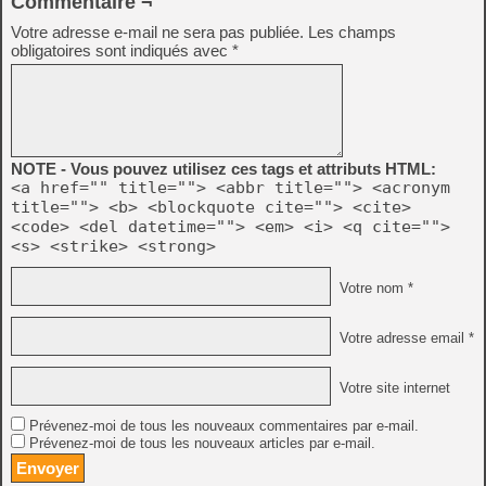
Commentaire ¬
Votre adresse e-mail ne sera pas publiée.
Les champs
obligatoires sont indiqués avec
*
NOTE - Vous pouvez utilisez ces tags et attributs HTML:
<a href="" title=""> <abbr title=""> <acronym
title=""> <b> <blockquote cite=""> <cite>
<code> <del datetime=""> <em> <i> <q cite="">
<s> <strike> <strong>
Votre nom *
Votre adresse email *
Votre site internet
Prévenez-moi de tous les nouveaux commentaires par e-mail.
Prévenez-moi de tous les nouveaux articles par e-mail.