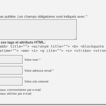
[GK] Beast of Reincarnation
[GK] Ubisoft : fin de parti
[GK] Mémoire cash - Metroid
[GK] Dan Houser (GTA) défe
as publiée.
Les champs obligatoires sont indiqués avec
[GK] Comment EA Sports FC
*
[GK] Crimson Moon : un Dark
[GK] Isle of Reveries : le j
[GK] Moonlighter 2 : The En
[GK] Capcom relance Monste
ces tags et attributs HTML:
abbr title=""> <acronym title=""> <b> <blockquote 
[Mo5] Deux inédits du Virtu
etime=""> <em> <i> <q cite=""> <s> <strike> <stron
[GK] Le beat'em up The Walk
[GK] Endless Legend 2 : enf
Votre nom *
Votre adresse email *
[LS] [PS5] Premiers signes 
Votre site internet
eaux commentaires par e-mail.
aux articles par e-mail.