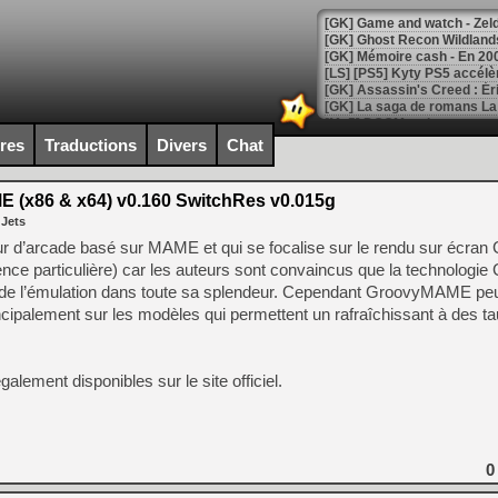
[Mo5] DOOM arrive en cart
[GK] Bethesda fête les 30 
ires
Traductions
Divers
Chat
[GK] Roblox : l'action en B
(x86 & x64) v0.160 SwitchRes v0.015g
[GK] Agenda - GeForce NOW
 Jets
[GK] Devolver Digital en a 
d’arcade basé sur MAME et qui se focalise sur le rendu sur écran
ce particulière) car les auteurs sont convaincus que la technologie
[LS] [PS5] ps5-y2jb-autolo
er de l’émulation dans toute sa splendeur. Cependant GroovyMAME peut 
[GK] Pourquoi Marvel Tokon 
cipalement sur les modèles qui permettent un rafraîchissant à des t
[GK] Test : Restory : Chill
[GK] GTA 6 : Rockstar Games
[GK] Hot Wheels Infinite Rus
[GK] Mémoire cash - Secret 
galement disponibles sur le site officiel.
[GK] Résultats Nintendo : 
[GK] Déjà des dégraissage
[Mo5] Brickboy cherche à r
0
[GK] Minecraft et ses « Gra