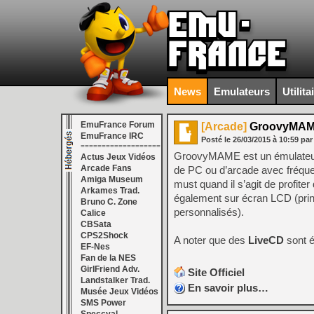
News
Emulateurs
Utilita
EmuFrance Forum
[Arcade]
GroovyMAME 
EmuFrance IRC
Posté le
26/03/2015
à
10:59
par
===================
GroovyMAME est un émulateur 
Actus Jeux Vidéos
Arcade Fans
de PC ou d’arcade avec fréquen
Amiga Museum
must quand il s’agit de profit
Arkames Trad.
également sur écran LCD (prin
Bruno C. Zone
personnalisés).
Calice
CBSata
CPS2Shock
A noter que des
LiveCD
sont é
EF-Nes
Fan de la NES
GirlFriend Adv.
Site Officiel
Landstalker Trad.
En savoir plus…
Musée Jeux Vidéos
SMS Power