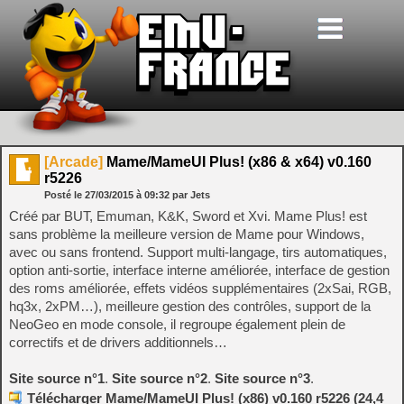
[Arcade]
Mame/MameUI Plus! (x86 & x64) v0.160
r5226
Posté le
27/03/2015
à
09:32
par Jets
Créé par BUT, Emuman, K&K, Sword et Xvi. Mame Plus! est
sans problème la meilleure version de Mame pour Windows,
avec ou sans frontend. Support multi-langage, tirs automatiques,
option anti-sortie, interface interne améliorée, interface de gestion
des roms améliorée, effets vidéos supplémentaires (2xSai, RGB,
hq3x, 2xPM…), meilleure gestion des contrôles, support de la
NeoGeo en mode console, il regroupe également plein de
correctifs et de drivers additionnels…
Site source n°1
.
Site source n°2
.
Site source n°3
.
Télécharger Mame/MameUI Plus! (x86) v0.160 r5226 (24,4