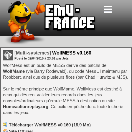
[Multi-systemes]
WolfMESS v0.160
Posté le
02/04/2015
à
23:51
par Jets
WolfMess est un build de MESS dérivé des patchs de
WolfMame
(via Barry Rodewald), du code MessUI maintenu par
Robbbert, ainsi que de plusieurs fixes (par Chad Hurwitz & MJS).
Sur le même principe que WolfMame, WolfMess est destiné à
ceux qui désirent valider leurs records dans les jeux
consoles/ordinateurs qu’émule MESS à destination du site
Homeactionreplay.org
. Ce build empêche donc toute tricherie
dans les jeux.
Télécharger WolfMESS v0.160 (18,9 Mo)
Site Officiel