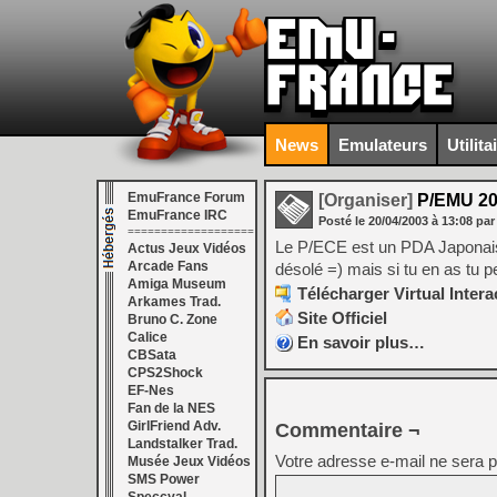
News
Emulateurs
Utilita
EmuFrance Forum
[Organiser]
P/EMU 20
EmuFrance IRC
Posté le
20/04/2003
à
13:08
par
===================
Le P/ECE est un PDA Japonais 
Actus Jeux Vidéos
Arcade Fans
désolé =) mais si tu en as tu 
Amiga Museum
Télécharger Virtual Intera
Arkames Trad.
Site Officiel
Bruno C. Zone
Calice
En savoir plus…
CBSata
CPS2Shock
EF-Nes
Fan de la NES
GirlFriend Adv.
Commentaire ¬
Landstalker Trad.
Votre adresse e-mail ne sera p
Musée Jeux Vidéos
SMS Power