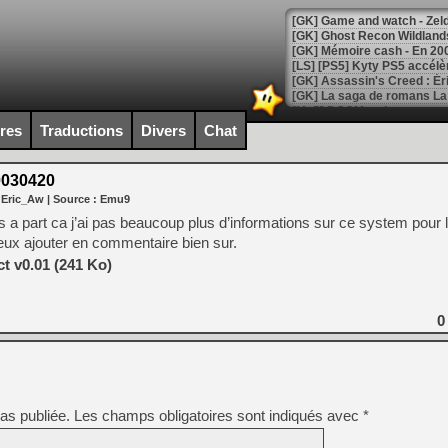
[Mo5] DOOM arrive en cart
[GK] Bethesda fête les 30 
ires
Traductions
Divers
Chat
[GK] Roblox : l'action en B
030420
[GK] Agenda - GeForce NOW
 Eric_Aw
| Source :
Emu9
[GK] Devolver Digital en a 
a part ca j’ai pas beaucoup plus d’informations sur ce system pour
peux ajouter en commentaire bien sur.
[LS] [PS5] ps5-y2jb-autolo
ct v0.01 (241 Ko)
[GK] Pourquoi Marvel Tokon 
[GK] Test : Restory : Chill
[GK] GTA 6 : Rockstar Games
0
[GK] Hot Wheels Infinite Rus
[GK] Mémoire cash - Secret 
[GK] Résultats Nintendo : 
[GK] Déjà des dégraissage
[Mo5] Brickboy cherche à r
as publiée.
Les champs obligatoires sont indiqués avec
*
[GK] Minecraft et ses « Gra