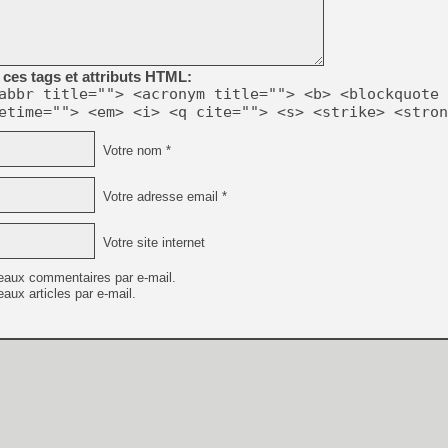
[GK] Beast of Reincarnation
[GK] Ubisoft : fin de parti
[GK] Mémoire cash - Metroid
[GK] Dan Houser (GTA) défe
[GK] Comment EA Sports FC
ces tags et attributs HTML:
[GK] Crimson Moon : un Dark
abbr title=""> <acronym title=""> <b> <blockquote 
[GK] Isle of Reveries : le j
etime=""> <em> <i> <q cite=""> <s> <strike> <stron
[GK] Moonlighter 2 : The En
[GK] Capcom relance Monste
Votre nom *
Votre adresse email *
[Mo5] Deux inédits du Virtu
[GK] Le beat'em up The Walk
Votre site internet
[GK] Endless Legend 2 : enf
eaux commentaires par e-mail.
aux articles par e-mail.
[LS] [PS5] Premiers signes 