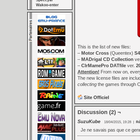
Speccyal
Wakoo-enter
This is the list of new files:
–
Motor Cross
(Queentex)
S4
–
MADrigal CD Collection
ve
–
ClrMamePro DATfile
ver.
2
Attention!
From now on, every 
The new license files are incl
collecting
the games through Cl
Site Officiel
Discussion (2) ¬
SuzuKube
18/04/2015, 19:28
|
Ré
Je ne savais pas que ce genre