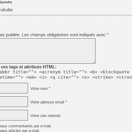
épondre
Suzukube
as publiée.
Les champs obligatoires sont indiqués avec
*
ces tags et attributs HTML:
abbr title=""> <acronym title=""> <b> <blockquote 
etime=""> <em> <i> <q cite=""> <s> <strike> <stron
Votre nom *
Votre adresse email *
Votre site internet
eaux commentaires par e-mail.
aux articles par e-mail.