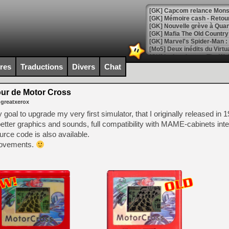
[GK] Capcom relance Monste
[Mo5] Deux inédits du Virtu
[GK] Le beat'em up The Walk
ires
Traductions
Divers
Chat
[GK] Endless Legend 2 : enf
our de Motor Cross
 greatxerox
[LS] [PS5] Le WebKit Userl
goal to upgrade my very first simulator, that I originally released in 1
tter graphics and sounds, full compatibility with MAME-cabinets int
rce code is also available.
[GK] Oubliez Crazy Taxi, S
provements.
[LS] [Switch] NSZ 5.0.0 es
[GK] No More Room in Hell 2
[GK] Un chatbot Atelier Ryz
[GK] Mémoire cash - Splatte
[GK] Nvidia : le prix des 
[GK] Suikoden Star Leap : 
[Mo5] La mini borne d’arc