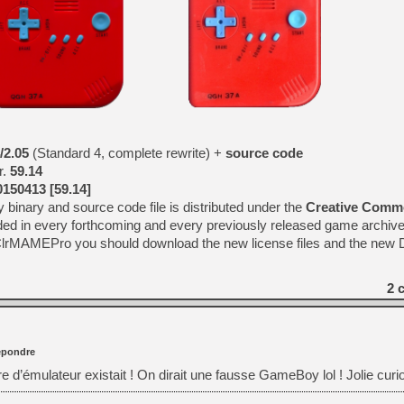
[GK] Atari renoue avec les 
[GK] Le studio de FIFA Worl
[GK] La PlayStation 1 en L
[GK] Dawn of War 4 : les Né
[GK] CloverPit : l'héritier
[GK] Stellar Blade : Blood R
[GK] Palworld Online est a
[GK] Wuchang 2 : le souls-l
/2.05
(Standard 4, complete rewrite) +
source code
[GK] Test : Big Walk est le 
[GK] Starsand Island : la si
r.
59.14
0150413 [59.14]
binary and source code file is distributed under the
Creative Com
uded in every forthcoming and every previously released game archive.
[GK] La Xbox Series X coût
rMAMEPro you should download the new license files and the new D
[GK] Moonlighter 2 : The En
2
c
pondre
 d’émulateur existait ! On dirait une fausse GameBoy lol ! Jolie curi