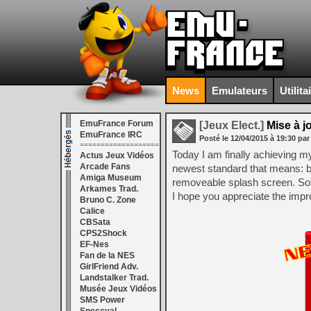
News
Emulateurs
Utilita
EmuFrance Forum
[Jeux Elect.]
Mise à j
EmuFrance IRC
Posté le
12/04/2015
à
19:30
par
===================
Today I am finally achieving my 
Actus Jeux Vidéos
Arcade Fans
newest standard that means: be
Amiga Museum
removeable splash screen. Sou
Arkames Trad.
I hope you appreciate the im
Bruno C. Zone
Calice
CBSata
CPS2Shock
EF-Nes
Fan de la NES
GirlFriend Adv.
Landstalker Trad.
Musée Jeux Vidéos
SMS Power