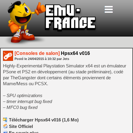
[Consoles de salon]
Hpsx64 v016
Posté le
24/04/2015
à
10:32
par Jets
Highly-Experimental Playstation Simulator x64 est un émulateur
PSone et PS2 en développement (au stade préliminaire), codé
par TheGangster dont certains éléments proviennent de
Mame/Mess ou PCSX.
– SPU optimizations
– timer interrupt bug fixed
– MFC0 bug fixed
Télécharger Hpsx64 v016 (1,6 Mo)
Site Officiel
En savoir plus…