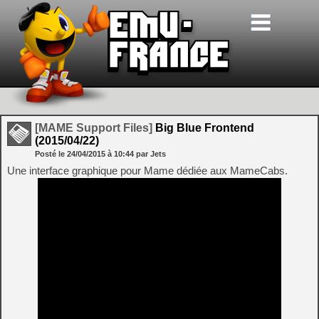
[MAME Support Files]
Big Blue Frontend
(2015/04/22)
Posté le
24/04/2015
à
10:44
par Jets
Une interface graphique pour Mame dédiée aux MameCabs.