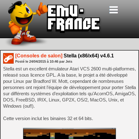
[Consoles de salon]
Stella (x86/x64) v4.6.1
Posté le
24/04/2015
à
10:46
par Jets
Stella est un excellent émulateur Atari VCS 2600 multi-platformes,
releasé sous licence GPL. A la base, le projet a été développé
pour Linux par Bradford W. Mott, cependant de nombreuses
personnes ont rejoint l’équipe de développement pour porter Stella
sur différents systèmes d’exploitation tels qu’AcornOS, AmigaOS,
DOS, FreeBSD, IRIX, Linux, GP2X, OS/2, MacOS, Unix, et
Windows (ouf!).
Cette version inclut les binaires 32 et 64 bits.