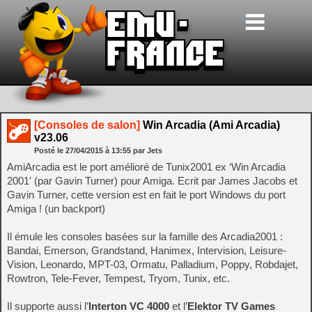
[Consoles de salon]
Win Arcadia (Ami Arcadia)
v23.06
Posté le
27/04/2015
à
13:55
par Jets
AmiArcadia est le port amélioré de Tunix2001 ex ‘Win Arcadia
2001′ (par Gavin Turner) pour Amiga. Ecrit par James Jacobs et
Gavin Turner, cette version est en fait le port Windows du port
Amiga ! (un backport)
Il émule les consoles basées sur la famille des Arcadia2001 :
Bandai, Emerson, Grandstand, Hanimex, Intervision, Leisure-
Vision, Leonardo, MPT-03, Ormatu, Palladium, Poppy, Robdajet,
Rowtron, Tele-Fever, Tempest, Tryom, Tunix, etc.
Il supporte aussi l’
Interton VC 4000
et l’
Elektor TV Games