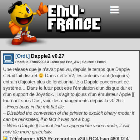
[Ordi.]
Dapple2 v0.27
Posté le
27/04/2003
à
14:00
par Eric_Aw
| Source :
Emu9
Une release que je n’avait pas vu, depuis le temps que Dapple
s’était fait discret
Dans cette V2, les auteurs sont (toujours)
entrain d’ajouter plus de fonctionnalité a Dapple concernant ce
système… Dans le futur peut etre l’émulation d’un disque dur et
d’un support de Joystick. Il s’agit toujours d’un émulateur Apple ][
tournant sous Dos, voici les changements depuis la v0.26 :
– Fixed bugs in the mk.bat file.
– Disabled the conversion of the printer to explicit binary mode; it
can be reinstated, if in fact it was not a bug.
– When Dapple ][ cannot find an appropriate video mode, it will
now die more gracefully.
Télécharger VBA Re-recording v24 LRC4 (svn 480) (2.4