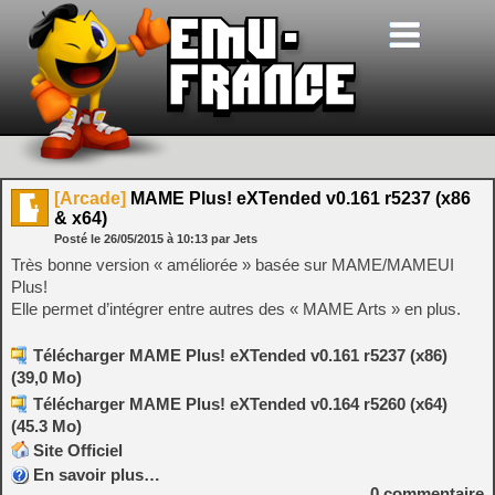
[Arcade]
MAME Plus! eXTended v0.161 r5237 (x86
& x64)
Posté le
26/05/2015
à
10:13
par Jets
Très bonne version « améliorée » basée sur MAME/MAMEUI
Plus!
Elle permet d’intégrer entre autres des « MAME Arts » en plus.
Télécharger MAME Plus! eXTended v0.161 r5237 (x86)
(39,0 Mo)
Télécharger MAME Plus! eXTended v0.164 r5260 (x64)
(45.3 Mo)
Site Officiel
En savoir plus…
0
commentaire