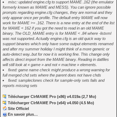
misc: updated engine.cfg to support MAME .162 (the emulator
formerly known as MAME and MESS). You can ignore possible
prompts regarding engine.cfg changes, they are normal and they
only appear once per profile. The default entry MAME will now
work for MAME >= .162. There is a new entry at the end of the list
for MAME < 162 if you got the need to read in an old MAME
binary. The OLD_MAME entry is for MAME < .84 where -listxml
was not supported. Actually engine.cfg is an old quick way to
support binaries which only have some output elements renamed
and after my summer holiday I might think of a more generic or
auto-detect way..but for now it is working fine. This change only
affects direct import from the MAME binary. Reading in datfiles
will still look at « game » and not « machine » elements.
fixed: game name check might produce a wrong warning for
full merged chd sets where the parent does not have chds
fixed: sampleclones check for sample-only sets fails and
reports missing sets
Télécharger ClrMAME Pro (x86) v4.019a (2,7 Mo)
Télécharger ClrMAME Pro (x64) v4.050 (4.5 Mo)
Site Officiel
En savoir plus…