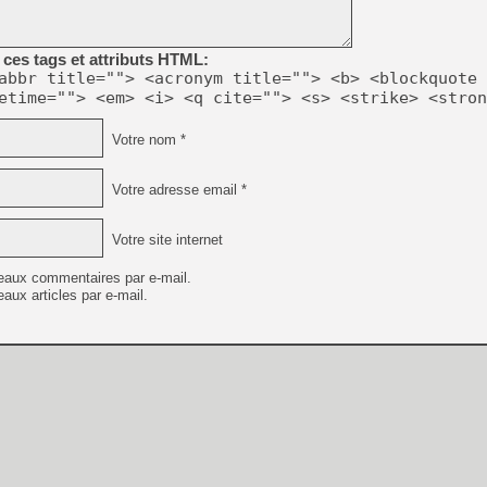
[GK] Moonlighter 2 : The En
[GK] Capcom relance Monste
ces tags et attributs HTML:
abbr title=""> <acronym title=""> <b> <blockquote 
etime=""> <em> <i> <q cite=""> <s> <strike> <stron
[GK] Le beat'em up The Walk
[GK] Endless Legend 2 : enf
Votre nom *
Votre adresse email *
[LS] [PS5] Le WebKit Userl
Votre site internet
[GK] Oubliez Crazy Taxi, S
eaux commentaires par e-mail.
aux articles par e-mail.
[LS] [Switch] NSZ 5.0.0 es