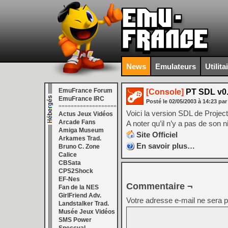
News
Emulateurs
Utilita
EmuFrance Forum
[Console]
PT SDL v0
EmuFrance IRC
Posté le
02/05/2003
à
14:23
par
===================
Voici la version SDL de Projec
Actus Jeux Vidéos
Arcade Fans
A noter qu’il n’y a pas de son n
Amiga Museum
Site Officiel
Arkames Trad.
En savoir plus…
Bruno C. Zone
Calice
CBSata
CPS2Shock
EF-Nes
Commentaire ¬
Fan de la NES
GirlFriend Adv.
Votre adresse e-mail ne sera p
Landstalker Trad.
Musée Jeux Vidéos
SMS Power