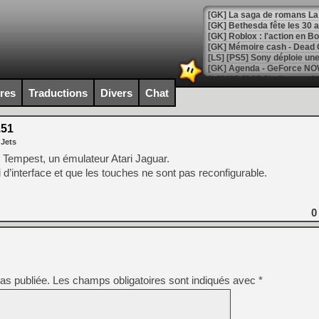
[GK] Bethesda fête les 30 
[GK] Roblox : l'action en B
[GK] Agenda - GeForce NOW
[GK] Devolver Digital en a 
ires
Traductions
Divers
Chat
[LS] [PS5] ps5-y2jb-autolo
.51
[GK] Pourquoi Marvel Tokon 
 Jets
[GK] Test : Restory : Chill
[GK] GTA 6 : Rockstar Games
t Tempest, un émulateur Atari Jaguar.
[GK] Hot Wheels Infinite Rus
i d’interface et que les touches ne sont pas reconfigurable.
[GK] Mémoire cash - Secret 
[GK] Résultats Nintendo : 
[GK] Déjà des dégraissage
0
[GK] Minecraft et ses « Gra
[GK] Beast of Reincarnation
[GK] Ubisoft : fin de parti
[GK] Mémoire cash - Metroid
as publiée.
Les champs obligatoires sont indiqués avec
*
[GK] Dan Houser (GTA) défe
[GK] Comment EA Sports FC
[GK] Crimson Moon : un Dark
[GK] Isle of Reveries : le j