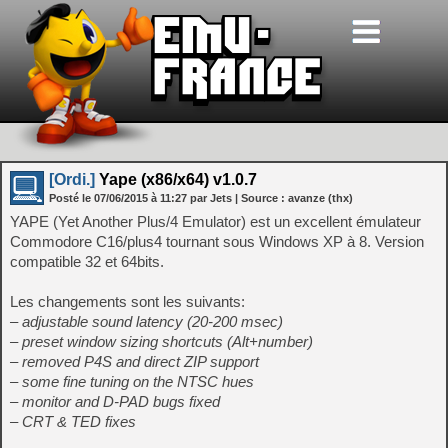
[Ordi.]
Yape (x86/x64) v1.0.7
Posté le
07/06/2015
à
11:27
par Jets
| Source :
avanze (thx)
YAPE (Yet Another Plus/4 Emulator) est un excellent émulateur
Commodore C16/plus4 tournant sous Windows XP à 8. Version
compatible 32 et 64bits.
Les changements sont les suivants:
– adjustable sound latency (20-200 msec)
– preset window sizing shortcuts (Alt+number)
– removed P4S and direct ZIP support
– some fine tuning on the NTSC hues
– monitor and D-PAD bugs fixed
– CRT & TED fixes