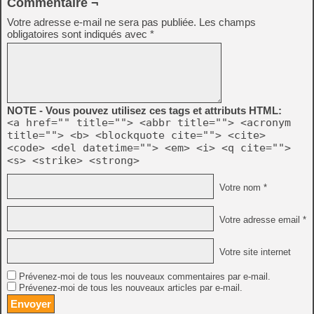
Commentaire ¬
Votre adresse e-mail ne sera pas publiée.
Les champs
obligatoires sont indiqués avec
*
NOTE - Vous pouvez utilisez ces tags et attributs HTML:
<a href="" title=""> <abbr title=""> <acronym
title=""> <b> <blockquote cite=""> <cite>
<code> <del datetime=""> <em> <i> <q cite="">
<s> <strike> <strong>
Votre nom *
Votre adresse email *
Votre site internet
Prévenez-moi de tous les nouveaux commentaires par e-mail.
Prévenez-moi de tous les nouveaux articles par e-mail.