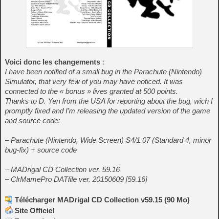
Voici donc les changements
:
I have been notified of a small bug in the Parachute (Nintendo)
Simulator, that very few of you may have noticed. It was
connected to the « bonus » lives granted at 500 points.
Thanks to D. Yen from the USA for reporting about the bug, wich I
promptly fixed and I’m releasing the updated version of the game
and source code:
– Parachute (Nintendo, Wide Screen) S4/1.07 (Standard 4, minor
bug-fix) + source code
– MADrigal CD Collection ver. 59.16
– ClrMamePro DATfile ver. 20150609 [59.16]
Télécharger MADrigal CD Collection v59.15 (90 Mo)
Site Officiel