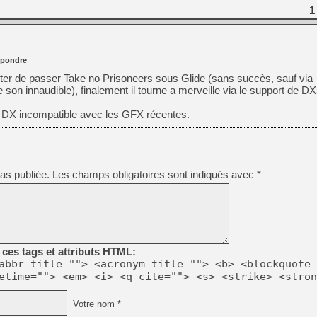
1
pondre
ter de passer Take no Prisoneers sous Glide (sans succès, sauf via
n innaudible), finalement il tourne a merveille via le support de D
s DX incompatible avec les GFX récentes.
as publiée.
Les champs obligatoires sont indiqués avec
*
ces tags et attributs HTML:
abbr title=""> <acronym title=""> <b> <blockquote 
etime=""> <em> <i> <q cite=""> <s> <strike> <stron
Votre nom *