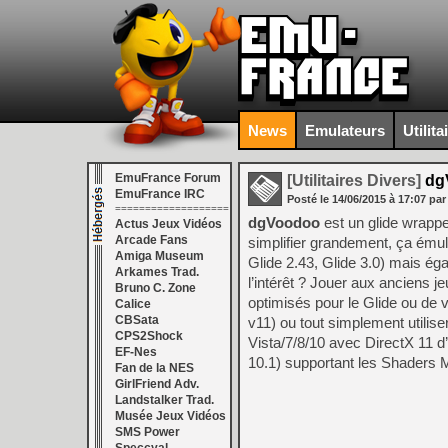
News
Emulateurs
Utilita
EmuFrance Forum
[Utilitaires Divers]
dg
EmuFrance IRC
Posté le
14/06/2015
à
17:07
par
===================
dgVoodoo
est un glide wrapp
Actus Jeux Vidéos
Arcade Fans
simplifier grandement, ça ému
Amiga Museum
Glide 2.43, Glide 3.0) mais ég
Arkames Trad.
l’intérêt ? Jouer aux anciens j
Bruno C. Zone
optimisés pour le Glide ou de v
Calice
CBSata
v11) ou tout simplement utilise
CPS2Shock
Vista/7/8/10 avec DirectX 11 d
EF-Nes
10.1) supportant les Shaders 
Fan de la NES
GirlFriend Adv.
Landstalker Trad.
Musée Jeux Vidéos
SMS Power