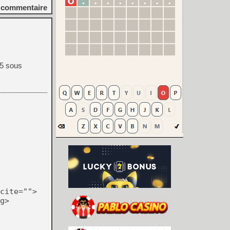
commentaire
X5 sous
cite="">
g>