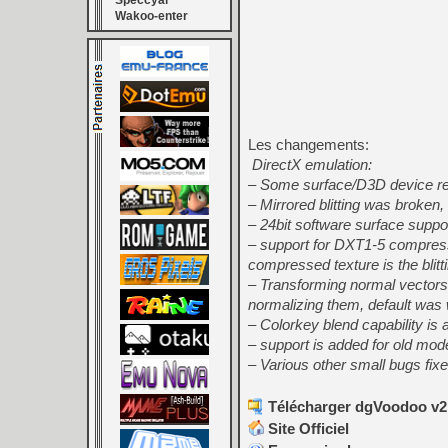
Speccyal
Wakoo-enter
Les changements:
DirectX emulation:
– Some surface/D3D device rel
– Mirrored blitting was broken, 
– 24bit software surface suppo
– support for DXT1-5 compres
compressed texture is the blitt
– Transforming normal vectors
normalizing them, default was
– Colorkey blend capability is
– support is added for old mo
– Various other small bugs fixe
Télécharger dgVoodoo v2.
Site Officiel