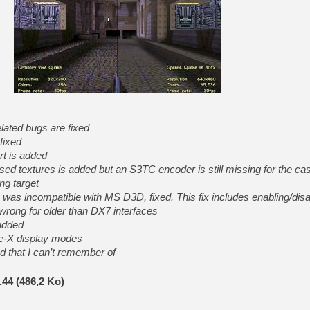
[GK] Moonlighter 2 : The En
[GK] Capcom relance Monste
[GK] Le beat'em up The Walk
[GK] Endless Legend 2 : enf
ated bugs are fixed
[LS] [PS5] Le WebKit Userl
fixed
rt is added
sed textures is added but an S3TC encoder is
still missing for the c
[GK] Oubliez Crazy Taxi, S
ing
target
[LS] [Switch] NSZ 5.0.0 es
 was incompatible with MS D3D, fixed.
This fix includes enabling/disa
wrong for older than DX7 interfaces
 added
de-X display modes
d that I can’t remember of
44 (486,2 Ko)