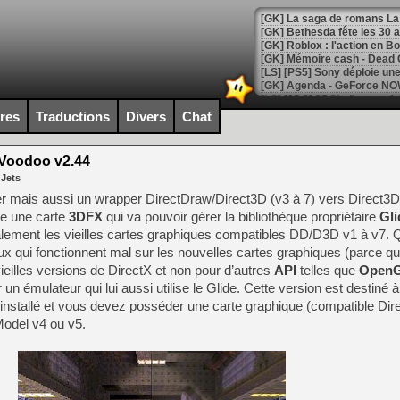
[GK] Bethesda fête les 30 
[GK] Roblox : l'action en B
[GK] Agenda - GeForce NOW
[GK] Devolver Digital en a 
ires
Traductions
Divers
Chat
[LS] [PS5] ps5-y2jb-autolo
Voodoo v2.44
[GK] Pourquoi Marvel Tokon 
 Jets
[GK] Test : Restory : Chill
[GK] GTA 6 : Rockstar Games
er mais aussi un wrapper DirectDraw/Direct3D (v3 à 7) vers Direct3D
[GK] Hot Wheels Infinite Rus
le une carte
3DFX
qui va pouvoir gérer la bibliothèque propriétaire
Gli
[GK] Mémoire cash - Secret 
alement les vieilles cartes graphiques compatibles DD/D3D v1 à v7. 
[GK] Résultats Nintendo : 
eux qui fonctionnent mal sur les nouvelles cartes graphiques (parce qu’
[GK] Déjà des dégraissage
ieilles versions de DirectX et non pour d’autres
API
telles que
Open
r un émulateur qui lui aussi utilise le Glide. Cette version est destin
[GK] Minecraft et ses « Gra
’installé et vous devez posséder une carte graphique (compatible Dir
[GK] Beast of Reincarnation
Model v4 ou v5.
[GK] Ubisoft : fin de parti
[GK] Mémoire cash - Metroid
[GK] Dan Houser (GTA) défe
[GK] Comment EA Sports FC
[GK] Crimson Moon : un Dark
[GK] Isle of Reveries : le j