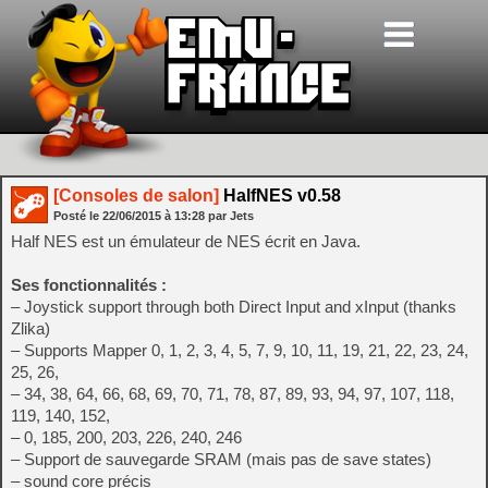
[Consoles de salon]
HalfNES v0.58
Posté le
22/06/2015
à
13:28
par Jets
Half NES est un émulateur de NES écrit en Java.
Ses fonctionnalités :
– Joystick support through both Direct Input and xInput (thanks
Zlika)
– Supports Mapper 0, 1, 2, 3, 4, 5, 7, 9, 10, 11, 19, 21, 22, 23, 24,
25, 26,
– 34, 38, 64, 66, 68, 69, 70, 71, 78, 87, 89, 93, 94, 97, 107, 118,
119, 140, 152,
– 0, 185, 200, 203, 226, 240, 246
– Support de sauvegarde SRAM (mais pas de save states)
– sound core précis