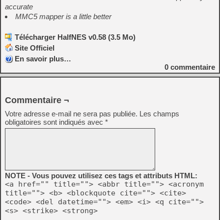
accurate
MMC5 mapper is a little better
Télécharger HalfNES v0.58 (3.5 Mo)
Site Officiel
En savoir plus…
0
commentaire
Commentaire ¬
Votre adresse e-mail ne sera pas publiée.
Les champs
obligatoires sont indiqués avec
*
NOTE - Vous pouvez utilisez ces tags et attributs HTML:
<a href="" title=""> <abbr title=""> <acronym
title=""> <b> <blockquote cite=""> <cite>
<code> <del datetime=""> <em> <i> <q cite="">
<s> <strike> <strong>