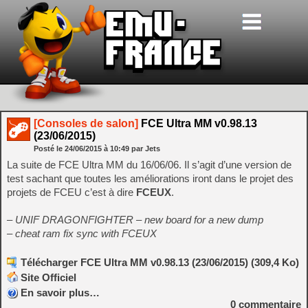
[Consoles de salon]
FCE Ultra MM v0.98.13
(23/06/2015)
Posté le
24/06/2015
à
10:49
par Jets
La suite de FCE Ultra MM du 16/06/06. Il s’agit d’une version de
test sachant que toutes les améliorations iront dans le projet des
projets de FCEU c’est à dire
FCEUX
.
– UNIF DRAGONFIGHTER – new board for a new dump
– cheat ram fix sync with FCEUX
Télécharger FCE Ultra MM v0.98.13 (23/06/2015) (309,4 Ko)
Site Officiel
En savoir plus…
0
commentaire