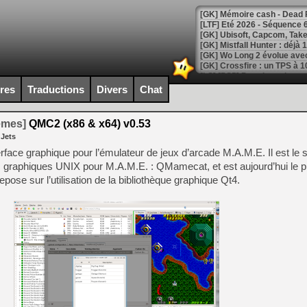
[LTF] Eté 2026 - Séquence 
[GK] Mistfall Hunter : déjà 
[GK] Wo Long 2 évolue avec
[GK] Crossfire : un TPS à 100
[LS] [PS5] Premiers signes 
ires
Traductions
Divers
Chat
temes]
QMC2 (x86 & x64) v0.53
 Jets
[Mo5] DOOM arrive en cart
face graphique pour l’émulateur de jeux d’arcade M.A.M.E. Il est le
[GK] Bethesda fête les 30 
 graphiques UNIX pour M.A.M.E. : QMamecat, et est aujourd’hui le pr
[GK] Roblox : l'action en B
ose sur l’utilisation de la bibliothèque graphique Qt4.
[GK] Agenda - GeForce NOW
[GK] Devolver Digital en a 
[LS] [PS5] ps5-y2jb-autolo
[GK] Pourquoi Marvel Tokon 
[GK] Test : Restory : Chill
[GK] GTA 6 : Rockstar Games
[GK] Hot Wheels Infinite Rus
[GK] Mémoire cash - Secret 