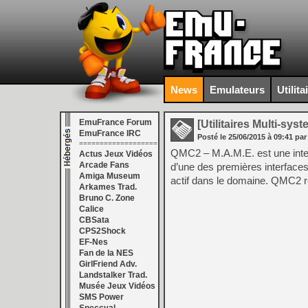
News
Emulateurs
Utilita
EmuFrance Forum
[Utilitaires Multi-sys
EmuFrance IRC
Posté le
25/06/2015
à
09:41
par
===================
QMC2 – M.A.M.E. est une inter
Actus Jeux Vidéos
Arcade Fans
d’une des premières interfaces
Amiga Museum
actif dans le domaine. QMC2 rep
Arkames Trad.
Bruno C. Zone
Calice
CBSata
CPS2Shock
EF-Nes
Fan de la NES
GirlFriend Adv.
Landstalker Trad.
Musée Jeux Vidéos
SMS Power