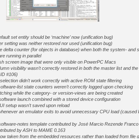
[GK] Résultats Nintendo : 
[GK] Déjà des dégraissage
[Mo5] Brickboy cherche à r
[GK] Minecraft et ses « Gra
[GK] Beast of Reincarnation
 default set entity should be ‘machine’ now (unification bug)
[GK] Ubisoft : fin de parti
r setting was neither restored nor used (unification bug)
[GK] Mémoire cash - Metroid
e delta counter (for objects in database) when both the system- and 
[GK] Dan Houser (GTA) défe
[GK] Comment EA Sports FC
 running in parallel
[GK] Crimson Moon : un Dark
plash screen image that were only visible on PowerPC Macs
[GK] Isle of Reveries : le j
umn visibility wasn’t correctly restored in both the master list and the
[GK] Moonlighter 2 : The En
[GK] Capcom relance Monste
 ID #106)
 selection didn’t work correctly with active ROM state filtering
l software-list state counters weren’t correctly logged upon checking
itching while the category- or version-views are being created
[GK] Guillermo del Toro ado
d software launch combined with a stored device configuration
s UI setup wasn’t saved upon reload
O whenever an emulator exits to avoid unnecessary CPU load (caused 
e software-notes template contributed by José Marcio Rezende Franco
ontributed by ASH to MAME 0.163
ow taken from the embedded resources rather than loaded from file d