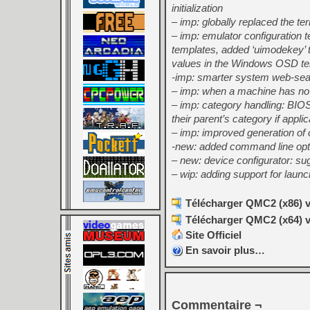
initialization
– imp: globally replaced the t
– imp: emulator configuration
templates, added ‘uimodekey’ 
values in the Windows OSD te
-imp: smarter system web-sear
– imp: when a machine has no s
– imp: category handling: BIOS
their parent’s category if appli
– imp: improved generation of
-new: added command line option
– new: device configurator: sug
– wip: adding support for laun
Télécharger QMC2 (x86) v
Télécharger QMC2 (x64) v
Site Officiel
En savoir plus…
Commentaire ¬