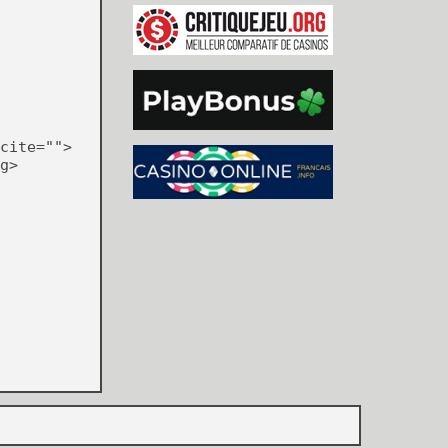
cite="">
g>