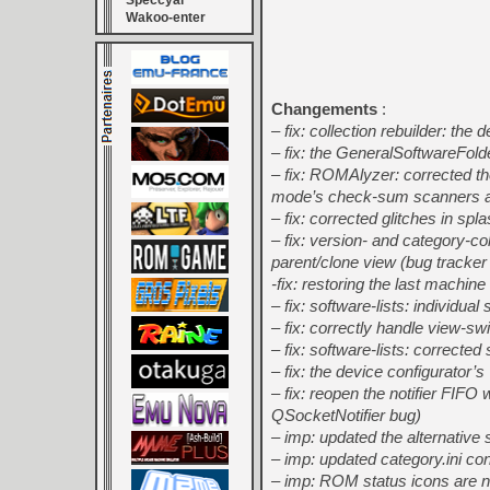
Speccyal
Wakoo-enter
Changements
:
– fix: collection rebuilder: the
– fix: the GeneralSoftwareFolde
– fix: ROMAlyzer: corrected th
mode’s check-sum scanners are
– fix: corrected glitches in s
– fix: version- and category-col
parent/clone view (bug tracker
-fix: restoring the last machine
– fix: software-lists: individua
– fix: correctly handle view-sw
– fix: software-lists: correcte
– fix: the device configurator’
– fix: reopen the notifier FIF
QSocketNotifier bug)
– imp: updated the alternativ
– imp: updated category.ini c
– imp: ROM status icons are n