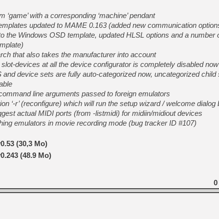
erm ‘game’ with a corresponding ‘machine’ pendant
 templates updated to MAME 0.163 (added new communication options 
to the Windows OSD template, updated HLSL options and a number of
mplate)
ch that also takes the manufacturer into account
lot-devices at all the device configurator is completely disabled now
 and device sets are fully auto-categorized now, uncategorized child s
cable
 command line arguments passed to foreign emulators
 ‘-r’ (reconfigure) which will run the setup wizard / welcome dialog 
gest actual MIDI ports (from -listmidi) for midiin/midiout devices
ching emulators in movie recording mode (bug tracker ID #107)
0.53 (30,3 Mo)
0.243 (48.9 Mo)
0