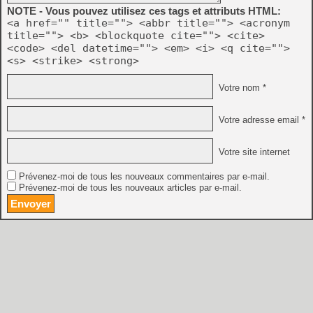
NOTE - Vous pouvez utilisez ces tags et attributs HTML:
<a href="" title=""> <abbr title=""> <acronym
title=""> <b> <blockquote cite=""> <cite>
<code> <del datetime=""> <em> <i> <q cite="">
<s> <strike> <strong>
Votre nom *
Votre adresse email *
Votre site internet
Prévenez-moi de tous les nouveaux commentaires par e-mail.
Prévenez-moi de tous les nouveaux articles par e-mail.