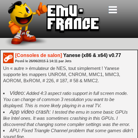
[Consoles de salon]
Yanese (x86 & x64) v0.77
Posté le
26/06/2015
à
14:11
par Jets
Un « autre » émulateur de NES, tout simplement ! Yanese
supporte les mappers UNROM, CNROM, MMC1, MMC3,
AOROM, BxROM, # 226, # 187, # 58 & MMC2.
Video:
Added 4:3 aspect ratio support in full screen mode.
You can change of common 3 resolution you want to be
displayed. This is more likely playing in a real TV.
App video crash:
I tested the emu in some basic GPUs
like Intel ones. It was sometimes crashing in this GPUs. I
discovered that changing some compiler settings was the error.
APU: Fixed Triangle Channel problem that some games didn’t
sound fine.