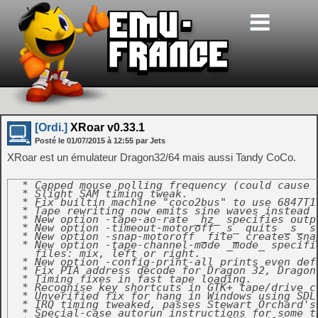
[Ordi.]
XRoar v0.33.1
Posté le
01/07/2015
à
12:55
par Jets
XRoar est un émulateur Dragon32/64 mais aussi Tandy CoCo.
  * Capped mouse polling frequency (could cause h
  * Slight SAM timing tweak.

  * Fix builtin machine "coco2bus" to use 6847T1.
  * Tape rewriting now emits sine waves instead o
  * New option -tape-ao-rate _hz_ specifies outp
  * New option -timeout-motoroff _s_ quits _s_ s
  * New option -snap-motoroff _file_ creates sna
  * New option -tape-channel-mode _mode_ specifi
    files: mix, left or right.

  * New option -config-print-all prints even defa
  * Fix PIA address decode for Dragon 32, Dragon 
  * Timing fixes in fast tape loading.

  * Recognise key shortcuts in GTK+ tape/drive co
  * Unverified fix for hang in Windows using SDL 
  * IRQ timing tweaked, passes Stewart Orchard's 
  * Special-case autorun instructions for some ta