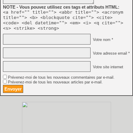
NOTE - Vous pouvez utilisez ces tags et attributs HTML:
<a href="" title=""> <abbr title=""> <acronym
title=""> <b> <blockquote cite=""> <cite>
<code> <del datetime=""> <em> <i> <q cite="">
<s> <strike> <strong>
Votre nom *
Votre adresse email *
Votre site internet
Prévenez-moi de tous les nouveaux commentaires par e-mail.
Prévenez-moi de tous les nouveaux articles par e-mail.