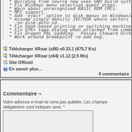
  * Building from source now uses GNU build syste
  * Fix Windows menu selection event drops.

  * Warn about unrecognised BASIC ROM CRCs.

  * MPI support.

  * Add 'eject' option to disk menus on Windows/M
  * Assume single density JVC/DSK where sectors =
    -no-disk-auto-sd.

  * Fix hook-based printing on switching machines
  * Fix GTK+ tape dialog when attached from comma
  * Fix Dragon PAL padding.  Passes Steward Orcha
  * Work around breakpoint re-add bug.
Télécharger XRoar (x86) v0.33.1 (675,7 Ko)
Télécharger XRoar (x64) v1.12 (2.5 Mo)
Site Officiel
En savoir plus…
0
commentaire
Commentaire ¬
Votre adresse e-mail ne sera pas publiée.
Les champs
obligatoires sont indiqués avec
*