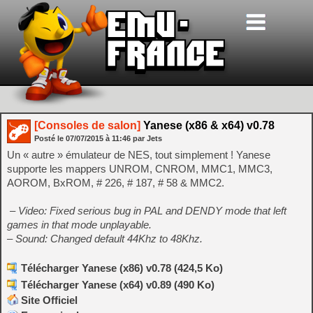
[Consoles de salon]
Yanese (x86 & x64) v0.78
Posté le
07/07/2015
à
11:46
par Jets
Un « autre » émulateur de NES, tout simplement ! Yanese
supporte les mappers UNROM, CNROM, MMC1, MMC3,
AOROM, BxROM, # 226, # 187, # 58 & MMC2.
– Video: Fixed serious bug in PAL and DENDY mode that left
games in that mode unplayable.
– Sound: Changed default 44Khz to 48Khz.
Télécharger Yanese (x86) v0.78 (424,5 Ko)
Télécharger Yanese (x64) v0.89 (490 Ko)
Site Officiel