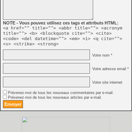
NOTE - Vous pouvez utilisez ces tags et attributs HTML:
<a href="" title=""> <abbr title=""> <acronym
title=""> <b> <blockquote cite=""> <cite>
<code> <del datetime=""> <em> <i> <q cite="">
<s> <strike> <strong>
Votre nom *
Votre adresse email *
Votre site internet
Prévenez-moi de tous les nouveaux commentaires par e-mail.
Prévenez-moi de tous les nouveaux articles par e-mail.