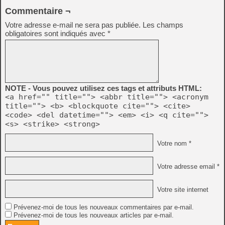
Commentaire ¬
Votre adresse e-mail ne sera pas publiée.
Les champs
obligatoires sont indiqués avec
*
NOTE - Vous pouvez utilisez ces tags et attributs HTML:
<a href="" title=""> <abbr title=""> <acronym
title=""> <b> <blockquote cite=""> <cite>
<code> <del datetime=""> <em> <i> <q cite="">
<s> <strike> <strong>
Votre nom *
Votre adresse email *
Votre site internet
Prévenez-moi de tous les nouveaux commentaires par e-mail.
Prévenez-moi de tous les nouveaux articles par e-mail.