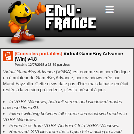
[Consoles portables]
Virtual GameBoy Advance
(Win) v4.8
Posté le
12/07/2015
à
13:59
par Jets
Virtual GameBoy Advance
(VGBA) est comme son nom l’indique
un émulateur de GameBoyAdvance, pour windows créé par
Marat Fayzullin. Cette news date pas d’hier mais la base en était
restée à la version précédente, c’est à présent à jour.
In VGBA-Windows, both full-screen and windowed modes
now use Direct3D.
Fixed switching between full-screen and windowed modes in
VGBA-Windows.
Ported fixes from VGBA-Android 4.8 to VGBA-Windows.
Removed .STA files from the « Open File » dialog to avoid