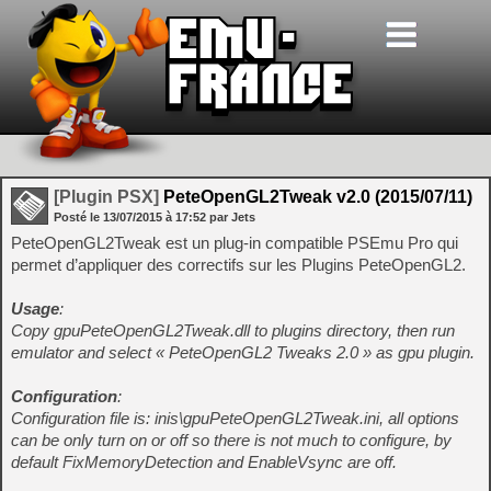
[Plugin PSX]
PeteOpenGL2Tweak v2.0 (2015/07/11)
Posté le
13/07/2015
à
17:52
par Jets
PeteOpenGL2Tweak est un plug-in compatible PSEmu Pro qui
permet d’appliquer des correctifs sur les Plugins PeteOpenGL2.
Usage
:
Copy gpuPeteOpenGL2Tweak.dll to plugins directory, then run
emulator and select « PeteOpenGL2 Tweaks 2.0 » as gpu plugin.
Configuration
:
Configuration file is: inis\gpuPeteOpenGL2Tweak.ini, all options
can be only turn on or off so there is not much to configure, by
default FixMemoryDetection and EnableVsync are off.