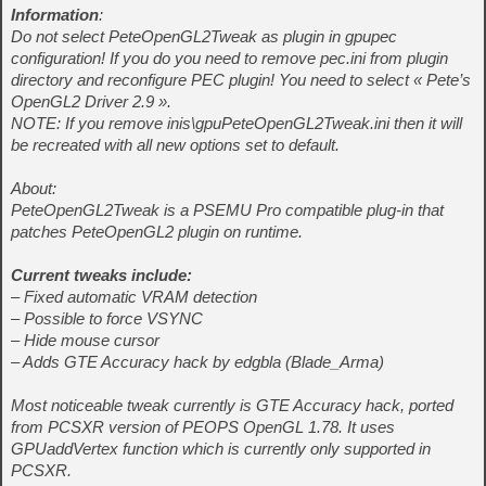
Information
:
Do not select PeteOpenGL2Tweak as plugin in gpupec
configuration! If you do you need to remove pec.ini from plugin
directory and reconfigure PEC plugin! You need to select « Pete’s
OpenGL2 Driver 2.9 ».
NOTE: If you remove inis\gpuPeteOpenGL2Tweak.ini then it will
be recreated with all new options set to default.
About:
PeteOpenGL2Tweak is a PSEMU Pro compatible plug-in that
patches PeteOpenGL2 plugin on runtime.
Current tweaks include:
– Fixed automatic VRAM detection
– Possible to force VSYNC
– Hide mouse cursor
– Adds GTE Accuracy hack by edgbla (Blade_Arma)
Most noticeable tweak currently is GTE Accuracy hack, ported
from PCSXR version of PEOPS OpenGL 1.78. It uses
GPUaddVertex function which is currently only supported in
PCSXR.