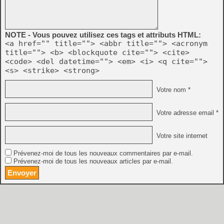
NOTE - Vous pouvez utilisez ces tags et attributs HTML:
<a href="" title=""> <abbr title=""> <acronym
title=""> <b> <blockquote cite=""> <cite>
<code> <del datetime=""> <em> <i> <q cite="">
<s> <strike> <strong>
Votre nom *
Votre adresse email *
Votre site internet
Prévenez-moi de tous les nouveaux commentaires par e-mail.
Prévenez-moi de tous les nouveaux articles par e-mail.