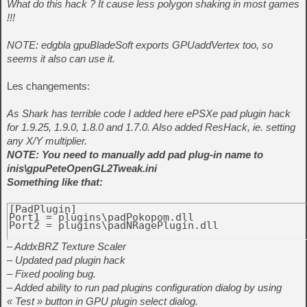
What do this hack ? It cause less polygon shaking in most games
!!!
NOTE: edgbla gpuBladeSoft exports GPUaddVertex too, so
seems it also can use it.
Les changements:
As Shark has terrible code I added here ePSXe pad plugin hack
for 1.9.25, 1.9.0, 1.8.0 and 1.7.0. Also added ResHack, ie. setting
any X/Y multiplier.
NOTE: You need to manually add pad plug-in name to
inis\gpuPeteOpenGL2Tweak.ini
Something like that:
[PadPlugin]

Port1 = plugins\padPokopom.dll

Port2 = plugins\padNRagePlugin.dll

– AddxBRZ Texture Scaler
– Updated pad plugin hack
– Fixed pooling bug.
– Added ability to run pad plugins configuration dialog by using
« Test » button in GPU plugin select dialog.