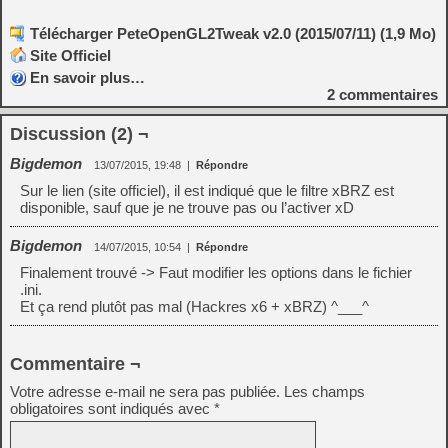
Télécharger PeteOpenGL2Tweak v2.0 (2015/07/11) (1,9 Mo)
Site Officiel
En savoir plus…
2
commentaires
Discussion (2) ¬
Bigdemon
13/07/2015, 19:48
|
Répondre
Sur le lien (site officiel), il est indiqué que le filtre xBRZ est
disponible, sauf que je ne trouve pas ou l’activer xD
Bigdemon
14/07/2015, 10:54
|
Répondre
Finalement trouvé -> Faut modifier les options dans le fichier
.ini.
Et ça rend plutôt pas mal (Hackres x6 + xBRZ) ^___^
Commentaire ¬
Votre adresse e-mail ne sera pas publiée.
Les champs
obligatoires sont indiqués avec
*