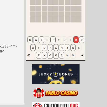
cite="">
g>