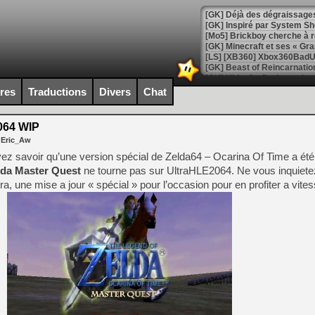
[GK] Déjà des dégraissage
[Mo5] Brickboy cherche à r
[GK] Minecraft et ses « Gra
[GK] Beast of Reincarnation
[GK] Ubisoft : fin de parti
[GK] Mémoire cash - Metroid
ires
Traductions
Divers
Chat
[GK] Dan Houser (GTA) défe
[GK] Comment EA Sports FC
[GK] Crimson Moon : un Dark
064 WIP
[GK] Isle of Reveries : le j
 Eric_Aw
[GK] Moonlighter 2 : The En
[GK] Capcom relance Monste
vez savoir qu’une version spécial de Zelda64 – Ocarina Of Time a été 
lda Master Quest
ne tourne pas sur UltraHLE2064. Ne vous inquiete
ra, une mise a jour « spécial » pour l’occasion pour en profiter a vites
[Mo5] Deux inédits du Virtu
[GK] Le beat'em up The Walk
[GK] Endless Legend 2 : enf
[LS] [PS5] Le WebKit Userl