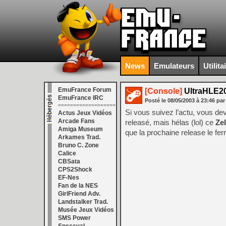
News
Emulateurs
Utilita
EmuFrance Forum
[Console]
UltraHLE2
EmuFrance IRC
Posté le
08/05/2003
à
23:46
par
===================
Si vous suivez l’actu, vous de
Actus Jeux Vidéos
Arcade Fans
releasé, mais hélas (lol) ce
Ze
Amiga Museum
que la prochaine release le ferr
Arkames Trad.
Bruno C. Zone
Calice
CBSata
CPS2Shock
EF-Nes
Fan de la NES
GirlFriend Adv.
Landstalker Trad.
Musée Jeux Vidéos
SMS Power