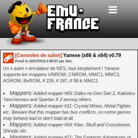
[Consoles de salon]
Yanese (x86 & x64) v0.79
Posté le
16/07/2015
à
00:57
par Jets
Un « autre » émulateur de NES, tout simplement ! Yanese
supporte les mappers UNROM, CNROM, MMC1, MMC3,
AOROM, BxROM, # 226, # 187, # 58 & MMC2.
Mappers:
Added mapper #65: Daiku no Gen San 2, Kaiketsu
Yanchamaru and Spartan X 2 among others.
Mappers:
Added mapper #11: Crystal Mines, Metal Fighter,
etc. Beware that this mapper has bus conflicts, so some games
may behave bad or don’t load at all.
Mappers:
Added mapper #64: Klax, Skull and Crossbones,
Shinobi, etc.
Mappers:
Added mapper #71: The Fantastic Adventures of