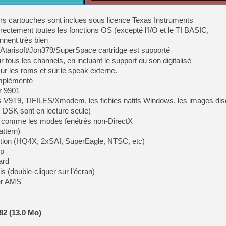
s cartouches sont inclues sous licence Texas Instruments
[LS] [PS5] Le WebKit Userl
rrectement toutes les fonctions OS (excepté l’I/O et le TI BASIC,
nnent très bien
Atarisoft/Jon379/SuperSpace cartridge est supporté
[GK] Oubliez Crazy Taxi, S
tous les channels, en incluant le support du son digitalisé
ur les roms et sur le speak externe.
[LS] [Switch] NSZ 5.0.0 es
implémenté
er 9901
[GK] No More Room in Hell 2
ers V9T9, TIFILES/Xmodem, les fichies natifs Windows, les images d
[GK] Un chatbot Atelier Ryz
DSK sont en lecture seule)
[GK] Mémoire cash - Splatte
an, comme les modes fenétrés non-DirectX
[GK] Nvidia : le prix des 
attern)
[GK] Suikoden Star Leap : 
ption (HQ4X, 2xSAI, SuperEagle, NTSC, etc)
[Mo5] La mini borne d’arc
ep
ard
s (double-cliquer sur l’écran)
er AMS
82 (13,0 Mo)