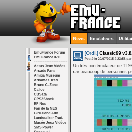
News
Emulateurs
Utilita
EmuFrance Forum
[Ordi.]
Classic99 v3.8
EmuFrance IRC
Posté le
20/07/2015
à
23:53
par
===================
Un très bon émulateur de TI-9
Actus Jeux Vidéos
Arcade Fans
car beaucoup de personnes pen
Amiga Museum
Arkames Trad.
Bruno C. Zone
Calice
CBSata
CPS2Shock
EF-Nes
Fan de la NES
GirlFriend Adv.
Landstalker Trad.
Musée Jeux Vidéos
SMS Power