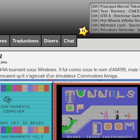
[GK] Pourquoi Marvel Tokon 
[GK] Test : Restory : Chill
[GK] GTA 6 : Rockstar Games
[GK] Hot Wheels Infinite Rus
[GK] Mémoire cash - Secret 
[GK] Résultats Nintendo : 
[GK] Déjà des dégraissage
ires
Traductions
Divers
Chat
[Mo5] Brickboy cherche à r
[GK] Minecraft et ses « Gra
2
 Jets
[GK] Beast of Reincarnation
[GK] Ubisoft : fin de parti
9/4A tournant sous Windows. Il fut connu sous le nom d’AMI99, mais
[GK] Mémoire cash - Metroid
saient qu’il s’agissait d’un émulateur Commodore Amiga.
[GK] Dan Houser (GTA) défe
[GK] Comment EA Sports FC
[GK] Crimson Moon : un Dark
[GK] Isle of Reveries : le j
[GK] Moonlighter 2 : The En
[GK] Capcom relance Monste
[Mo5] Deux inédits du Virtu
[GK] Le beat'em up The Walk
[GK] Endless Legend 2 : enf