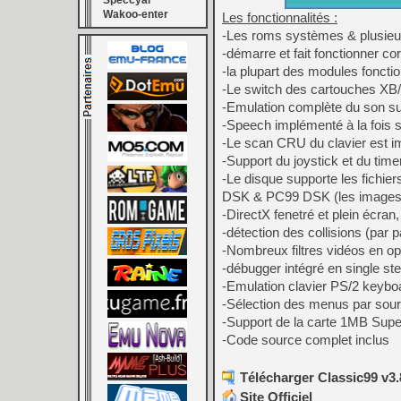
Speccyal
Wakoo-enter
Les fonctionnalités :
-Les roms systèmes & plusieur
-démarre et fait fonctionner co
-la plupart des modules fonctio
-Le switch des cartouches XB/
-Emulation complète du son sur 
-Speech implémenté à la fois s
-Le scan CRU du clavier est 
-Support du joystick et du tim
-Le disque supporte les fichi
DSK & PC99 DSK (les images 
-DirectX fenetré et plein écr
-détection des collisions (par p
-Nombreux filtres vidéos en o
-débugger intégré en single st
-Emulation clavier PS/2 keybo
-Sélection des menus par souri
-Support de la carte 1MB Sup
-Code source complet inclus
Télécharger Classic99 v3.
Site Officiel