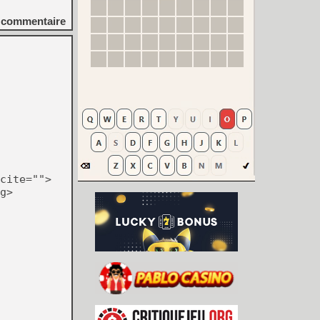
commentaire
cite="">
g>