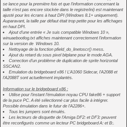
se lance pour la première fois et que l’information concernant la
taille n’est pas encore stockée dans le registre/ini) est maintenant
ajusté pour les écrans à haut DPI (Windows 8.1+ uniquement).
Auparavant, la taille par défaut était trop petite pour les affichages
en haut DPI.
Ajout d’une entrée « Je suis compatible Windows 10 »,
winuaebootlog.txt affiches maintenant correctement l’information
sur la version de Windows 10.
Nettoyage de la fonction pfield_do_linetoscr() mess.
Ajout du retard du sous pixel bitplane pour le mode AGA.
Correction d’un problème de duplication de sprite horizontal
SSCAN2.
Emulation du bridgeboard x86 ! L’A1060 Sidecar, l’A2088 et
l’A2088T sont actuellement implantés.
Information sur le bridgeboard x86 :
Utilise pour l’instant l’émulation noyau CPU fake86 + support
de la puce PC. A été sélectionné car plus facile à intégrer.
Possible émulation dans le futur de l’A2286+.
Tous les jumpers sont émulés.
Les lecteurs de disquette de l’Amiga DF2: et DF3: peuvent
être reconfigurés comme un lecteur PC bridgeboard A: et B:.