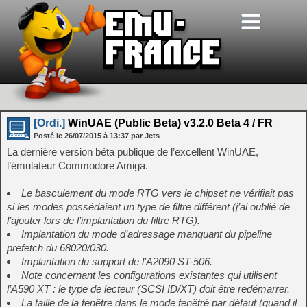
[Ordi.]
WinUAE (Public Beta) v3.2.0 Beta 4 / FR
Posté le
26/07/2015
à
13:37
par Jets
La dernière version béta publique de l’excellent WinUAE,
l’émulateur Commodore Amiga.
Le basculement du mode RTG vers le chipset ne vérifiait pas
si les modes possédaient un type de filtre différent (j’ai oublié de
l’ajouter lors de l’implantation du filtre RTG).
Implantation du mode d’adressage manquant du pipeline
prefetch du 68020/030.
Implantation du support de l’A2090 ST-506.
Note concernant les configurations existantes qui utilisent
l’A590 XT : le type de lecteur (SCSI ID/XT) doit être redémarrer.
La taille de la fenêtre dans le mode fenêtré par défaut (quand il