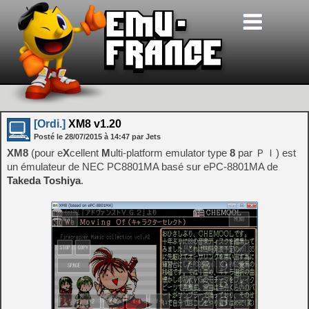
[Ordi.]
XM8 v1.20
Posté le
28/07/2015
à
14:47
par Jets
XM8
(pour e
X
cellent
M
ulti-platform emulator type
8
par ＰＩ) est
un émulateur de NEC PC8801MA basé sur ePC-8801MA de
Takeda Toshiya
.