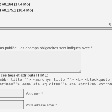
v0.164 (17,4 Mo)
[Mo5] Deux inédits du Virtu
v0.175.1 (18.4 Mo)
[GK] Le beat'em up The Walk
[GK] Endless Legend 2 : enf
0
[LS] [PS5] Le WebKit Userl
as publiée.
Les champs obligatoires sont indiqués avec
*
[GK] Oubliez Crazy Taxi, S
[LS] [Switch] NSZ 5.0.0 es
[GK] No More Room in Hell 2
ces tags et attributs HTML:
abbr title=""> <acronym title=""> <b> <blockquote 
etime=""> <em> <i> <q cite=""> <s> <strike> <stron
Votre nom *
Votre adresse email *