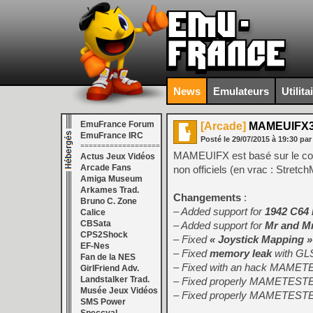
News
Emulateurs
Utilita
EmuFrance Forum
[Arcade]
MAMEUIFX32
EmuFrance IRC
Posté le
29/07/2015
à
19:30
par
===================
MAMEUIFX est basé sur le co
Actus Jeux Vidéos
Arcade Fans
non officiels (en vrac : 
Amiga Museum
Arkames Trad.
Changements
:
Bruno C. Zone
– Added support for
1942 C64
Calice
CBSata
– Added support for
Mr and M
CPS2Shock
– Fixed
« Joystick Mapping »
EF-Nes
– Fixed
memory leak
with GLS
Fan de la NES
– Fixed with an hack MAME
GirlFriend Adv.
Landstalker Trad.
– Fixed properly MAMETEST
Musée Jeux Vidéos
– Fixed properly MAMETEST
SMS Power