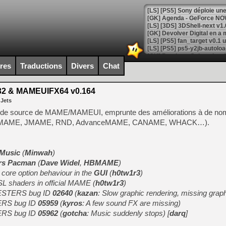
[GK] Agenda - GeForce NOW
[GK] Devolver Digital en a 
[LS] [PS5] ps5-y2jb-autolo
[GK] Pourquoi Marvel Tokon 
[GK] Test : Restory : Chill
ires
Traductions
Divers
Chat
[GK] GTA 6 : Rockstar Games
[GK] Hot Wheels Infinite Rus
[GK] Mémoire cash - Secret 
 & MAMEUIFX64 v0.164
[GK] Résultats Nintendo : 
 Jets
[GK] Déjà des dégraissage
de source de MAME/MAMEUI, emprunte des améliorations à de nom
StretchMAME, JMAME, RND, AdvanceMAME, CANAME, WHACK…).
[Mo5] Brickboy cherche à r
[GK] Minecraft et ses « Gra
[GK] Beast of Reincarnation
 Music
(
Minwah
)
[GK] Ubisoft : fin de parti
rs Pacman
(
Dave Widel
,
HBMAME
)
[GK] Mémoire cash - Metroid
[GK] Dan Houser (GTA) défe
core option behaviour in the
GUI
(
h0tw1r3
)
[GK] Comment EA Sports FC
L shaders in official MAME (
h0tw1r3
)
[GK] Crimson Moon : un Dark
TESTERS bug ID
02640
(
kazan
: Slow graphic rendering, missing grap
[GK] Isle of Reveries : le j
[GK] Moonlighter 2 : The En
ERS bug ID
05959
(
kyros
: A few sound FX are missing)
[GK] Capcom relance Monste
ERS bug ID
05962
(
gotcha
: Music suddenly stops) [
darq
]