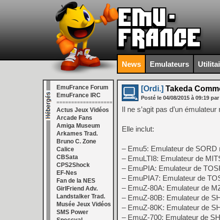
News
Emulateurs
Utilita
EmuFrance Forum
[Ordi.]
Takeda Common 
EmuFrance IRC
Posté le
04/08/2015
à
09:19
par
===================
Il ne s’agit pas d’un émulateu
Actus Jeux Vidéos
Arcade Fans
Amiga Museum
Elle inclut:
Arkames Trad.
Bruno C. Zone
– Emu5: Emulateur de SORD
Calice
CBSata
– EmuLTI8: Emulateur de MI
CPS2Shock
– EmuPIA: Emulateur de TO
EF-Nes
– EmuPIA7: Emulateur de T
Fan de la NES
– EmuZ-80A: Emulateur de M
GirlFriend Adv.
Landstalker Trad.
– EmuZ-80B: Emulateur de 
Musée Jeux Vidéos
– EmuZ-80K: Emulateur de 
SMS Power
– EmuZ-700: Emulateur de 