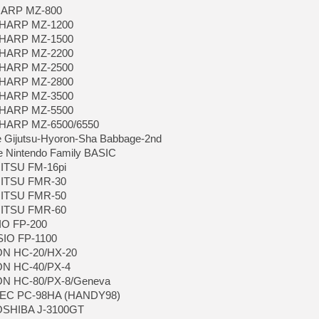
[GK] Déjà des dégraissage
SHARP MZ-800
 SHARP MZ-1200
[Mo5] Brickboy cherche à r
 SHARP MZ-1500
[GK] Minecraft et ses « Gra
 SHARP MZ-2200
[GK] Beast of Reincarnation
 SHARP MZ-2500
[GK] Ubisoft : fin de parti
 SHARP MZ-2800
[GK] Mémoire cash - Metroid
[GK] Dan Houser (GTA) défe
 SHARP MZ-3500
[GK] Comment EA Sports FC
 SHARP MZ-5500
[GK] Crimson Moon : un Dark
 SHARP MZ-6500/6550
[GK] Isle of Reveries : le j
[GK] Moonlighter 2 : The En
e Gijutsu-Hyoron-Sha Babbage-2nd
[GK] Capcom relance Monste
e Nintendo Family BASIC
JITSU FM-16pi
UJITSU FMR-30
UJITSU FMR-50
[Mo5] Deux inédits du Virtu
UJITSU FMR-60
[GK] Le beat'em up The Walk
[LTF] Eté 2026 - Séquence 
IO FP-200
SIO FP-1100
SON HC-20/HX-20
ON HC-40/PX-4
SON HC-80/PX-8/Geneva
 NEC PC-98HA (HANDY98)
TOSHIBA J-3100GT