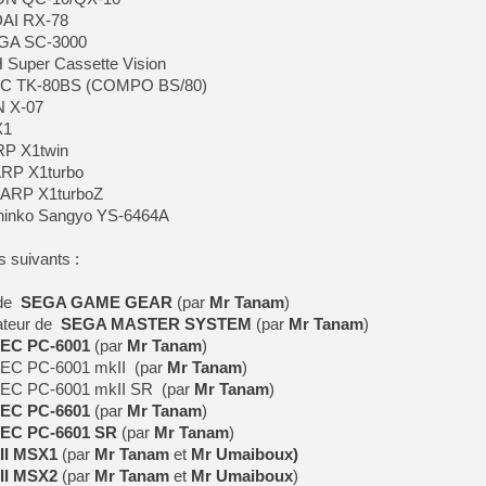
DAI RX-78
EGA SC-3000
Super Cassette Vision
NEC TK-80BS (COMPO BS/80)
N X-07
X1
RP X1twin
ARP X1turbo
HARP X1turboZ
Shinko Sangyo YS-6464A
s suivants :
 de
SEGA GAME GEAR
(par
Mr Tanam
)
teur de
SEGA MASTER SYSTEM
(par
Mr Tanam
)
EC PC-6001
(par
Mr Tanam
)
NEC PC-6001 mkII (par
Mr Tanam
)
NEC PC-6001 mkII SR (par
Mr Tanam
)
EC PC-6601
(par
Mr Tanam
)
EC PC-6601 SR
(par
Mr Tanam
)
II MSX1
(par
Mr Tanam
et
Mr Umaiboux)
II MSX2
(par
Mr Tanam
et
Mr Umaiboux
)