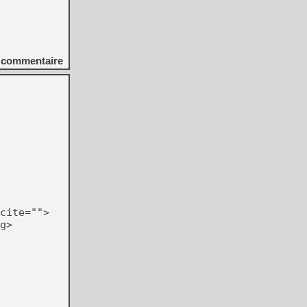
commentaire
cite="">
g>