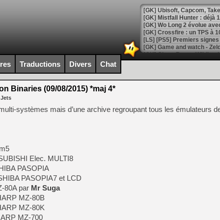
[GK] Mistfall Hunter : déjà 
[GK] Wo Long 2 évolue avec
[GK] Crossfire : un TPS à 100
[LS] [PS5] Premiers signes 
ires
Traductions
Divers
Chat
Binaries (09/08/2015) *maj 4*
[Mo5] DOOM arrive en cart
 Jets
[GK] Bethesda fête les 30 
[GK] Roblox : l'action en B
r multi-systèmes mais d’une archive regroupant tous les émulateurs d
[GK] Agenda - GeForce NOW
[GK] Devolver Digital en a 
 m5
TSUBISHI Elec. MULTI8
[LS] [PS5] ps5-y2jb-autolo
SHIBA PASOPIA
[GK] Pourquoi Marvel Tokon 
OSHIBA PASOPIA7 et LCD
[GK] Test : Restory : Chill
Z-80A par
Mr Suga
[GK] GTA 6 : Rockstar Games
[GK] Hot Wheels Infinite Rus
SHARP MZ-80B
[GK] Mémoire cash - Secret 
SHARP MZ-80K
[GK] Résultats Nintendo : 
SHARP MZ-700