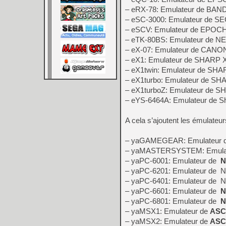
– eRX-78: Emulateur de BAN
– eSC-3000: Emulateur de S
– eSCV: Emulateur de EPOCH 
– eTK-80BS: Emulateur de 
– eX-07: Emulateur de CANO
– eX1: Emulateur de SHARP 
– eX1twin: Emulateur de SHA
– eX1turbo: Emulateur de SH
– eX1turboZ: Emulateur de S
– eYS-6464A: Emulateur de 
A cela s’ajoutent les émulateur
– yaGAMEGEAR: Emulateur
– yaMASTERSYSTEM: Emula
– yaPC-6001: Emulateur de
N
– yaPC-6201: Emulateur de 
– yaPC-6401: Emulateur de 
– yaPC-6601: Emulateur de
N
– yaPC-6801: Emulateur de
N
– yaMSX1: Emulateur de
ASC
– yaMSX2: Emulateur de
ASC