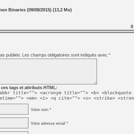
n Binaries (09/08/2015) (13,2 Mo)
0
as publiée.
Les champs obligatoires sont indiqués avec
*
ces tags et attributs HTML:
abbr title=""> <acronym title=""> <b> <blockquote 
etime=""> <em> <i> <q cite=""> <s> <strike> <stron
Votre nom *
Votre adresse email *