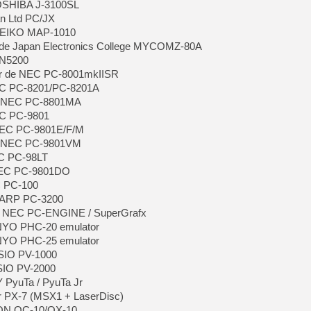
TOSHIBA J-3100SL
an Ltd PC/JX
 SEIKO MAP-1010
e Japan Electronics College MYCOMZ-80A
 N5200
ur de NEC PC-8001mkIISR
EC PC-8201/PC-8201A
e NEC PC-8801MA
EC PC-9801
NEC PC-9801E/F/M
e NEC PC-9801VM
EC PC-98LT
NEC PC-9801DO
C PC-100
HARP PC-3200
e NEC PC-ENGINE / SuperGrafx
NYO PHC-20 emulator
NYO PHC-25 emulator
ASIO PV-1000
SIO PV-2000
 PyuTa / PyuTa Jr
r PX-7 (MSX1 + LaserDisc)
SON QC-10/QX-10