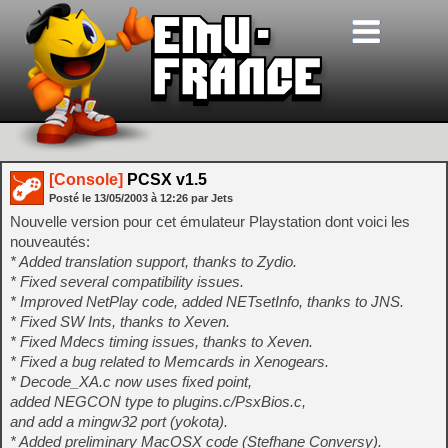
[Console]
PCSX v1.5
Posté le
13/05/2003
à
12:26
par Jets
Nouvelle version pour cet émulateur Playstation dont voici les
nouveautés:
* Added translation support, thanks to Zydio.
* Fixed several compatibility issues.
* Improved NetPlay code, added NETsetInfo, thanks to JNS.
* Fixed SW Ints, thanks to Xeven.
* Fixed Mdecs timing issues, thanks to Xeven.
* Fixed a bug related to Memcards in Xenogears.
* Decode_XA.c now uses fixed point,
added NEGCON type to plugins.c/PsxBios.c,
and add a mingw32 port (yokota).
* Added preliminary MacOSX code (Stefhane Conversy).