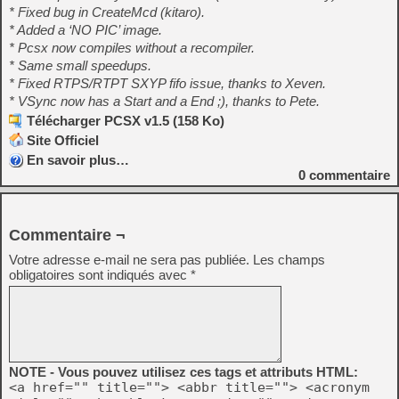
* Fixed bug in CreateMcd (kitaro).
* Added a ‘NO PIC’ image.
* Pcsx now compiles without a recompiler.
* Same small speedups.
* Fixed RTPS/RTPT SXYP fifo issue, thanks to Xeven.
* VSync now has a Start and a End ;), thanks to Pete.
Télécharger PCSX v1.5 (158 Ko)
Site Officiel
En savoir plus…
0
commentaire
Commentaire ¬
Votre adresse e-mail ne sera pas publiée.
Les champs
obligatoires sont indiqués avec
*
NOTE - Vous pouvez utilisez ces tags et attributs HTML:
<a href="" title=""> <abbr title=""> <acronym