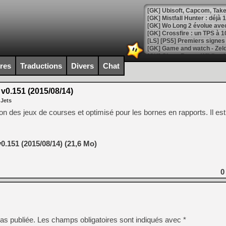
[GK] Mistfall Hunter : déjà 
[GK] Wo Long 2 évolue avec
[GK] Crossfire : un TPS à 100
[LS] [PS5] Premiers signes 
ires
Traductions
Divers
Chat
0.151 (2015/08/14)
[Mo5] DOOM arrive en cart
 Jets
[GK] Bethesda fête les 30 
[GK] Roblox : l'action en B
on des jeux de courses et optimisé pour les bornes en rapports. Il est
[GK] Agenda - GeForce NOW
.151 (2015/08/14) (21,6 Mo)
[GK] Devolver Digital en a 
[LS] [PS5] ps5-y2jb-autolo
0
[GK] Pourquoi Marvel Tokon 
[GK] Test : Restory : Chill
[GK] GTA 6 : Rockstar Games
[GK] Hot Wheels Infinite Rus
[GK] Mémoire cash - Secret 
[GK] Résultats Nintendo : 
as publiée.
Les champs obligatoires sont indiqués avec
*