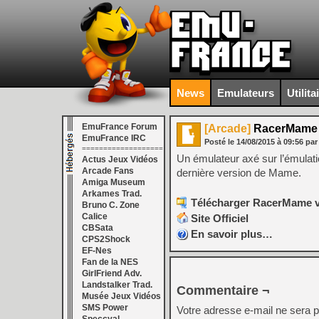
News
Emulateurs
Utilita
EmuFrance Forum
[Arcade]
RacerMame v
EmuFrance IRC
Posté le
14/08/2015
à
09:56
par
===================
Un émulateur axé sur l’émulati
Actus Jeux Vidéos
Arcade Fans
dernière version de Mame.
Amiga Museum
Arkames Trad.
Télécharger RacerMame v0
Bruno C. Zone
Calice
Site Officiel
CBSata
En savoir plus…
CPS2Shock
EF-Nes
Fan de la NES
GirlFriend Adv.
Landstalker Trad.
Commentaire ¬
Musée Jeux Vidéos
SMS Power
Votre adresse e-mail ne sera p