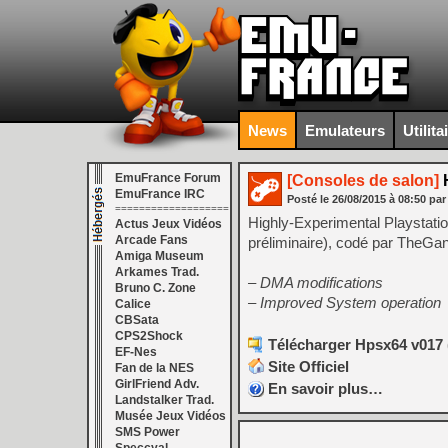
News
Emulateurs
Utilita
EmuFrance Forum
[Consoles de salon]
EmuFrance IRC
Posté le
26/08/2015
à
08:50
par
===================
Highly-Experimental Playstati
Actus Jeux Vidéos
Arcade Fans
préliminaire), codé par TheG
Amiga Museum
Arkames Trad.
– DMA modifications
Bruno C. Zone
– Improved System operation
Calice
CBSata
CPS2Shock
Télécharger Hpsx64 v017 
EF-Nes
Site Officiel
Fan de la NES
GirlFriend Adv.
En savoir plus…
Landstalker Trad.
Musée Jeux Vidéos
SMS Power