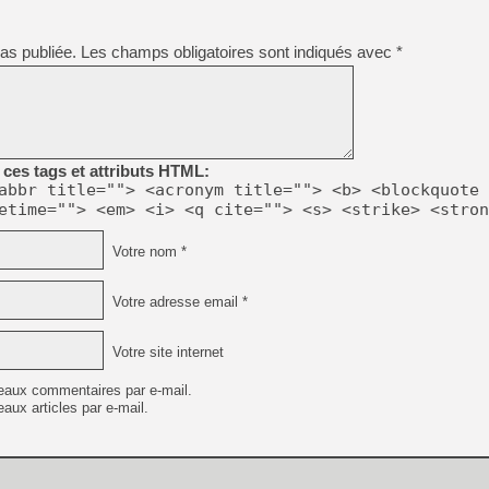
as publiée.
Les champs obligatoires sont indiqués avec
*
[LS] [PS5] Le WebKit Userl
[GK] Oubliez Crazy Taxi, S
[LS] [Switch] NSZ 5.0.0 es
ces tags et attributs HTML:
abbr title=""> <acronym title=""> <b> <blockquote 
[GK] No More Room in Hell 2
etime=""> <em> <i> <q cite=""> <s> <strike> <stron
[GK] Un chatbot Atelier Ryz
Votre nom *
[GK] Mémoire cash - Splatte
[GK] Nvidia : le prix des 
[GK] Suikoden Star Leap : 
Votre adresse email *
[Mo5] La mini borne d’arc
Votre site internet
eaux commentaires par e-mail.
aux articles par e-mail.