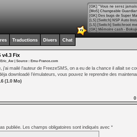
[GK] "Vous ne serez jamais
[Mo5] Changeable Guardian 
[GK] Des bugs de Super Mar
[LS] [Switch] NSP Auto Inst
ires
Traductions
Divers
Chat
[GK] La saga horrifique Am
v4.3 Fix
 Eric_Aw
| Source :
Emu-France.com
 j’ai mailé l’auteur de FreezeSMS, on a eu de la chance il allait se cou
[GK] Le portage de Super M
t déja downloadé l’émulateurs, vous pouvez le reprendre des mainten
[Mo5] Le jeu de course fut
[GK] Guillermo del Toro ado
6 (1.0 Mo)
[LTF] Eté 2026 - Séquence 
0
[GK] Mistfall Hunter : déjà 
[GK] Wo Long 2 évolue avec
[GK] Crossfire : un TPS à 100
[LS] [PS5] Premiers signes 
as publiée.
Les champs obligatoires sont indiqués avec
*