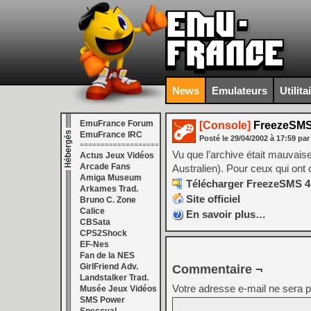
News
Emulateurs
Utilita
EmuFrance Forum
[Console]
FreezeSMS 
EmuFrance IRC
Posté le
29/04/2002
à
17:59
par
===================
Vu que l’archive était mauvaise,
Actus Jeux Vidéos
Arcade Fans
Australien). Pour ceux qui on
Amiga Museum
Télécharger FreezeSMS 4.
Arkames Trad.
Site officiel
Bruno C. Zone
Calice
En savoir plus…
CBSata
CPS2Shock
EF-Nes
Fan de la NES
GirlFriend Adv.
Commentaire ¬
Landstalker Trad.
Votre adresse e-mail ne sera p
Musée Jeux Vidéos
SMS Power