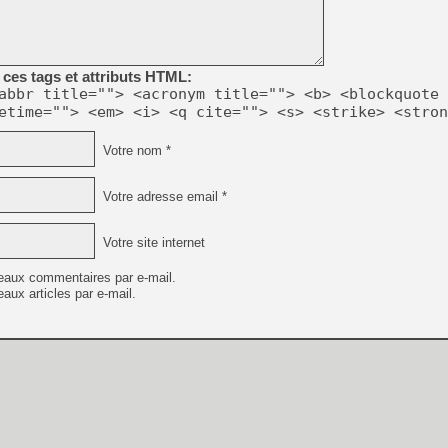
[Mo5] DOOM arrive en cart
[GK] Bethesda fête les 30 
[GK] Roblox : l'action en B
ces tags et attributs HTML:
abbr title=""> <acronym title=""> <b> <blockquote 
[GK] Agenda - GeForce NOW
etime=""> <em> <i> <q cite=""> <s> <strike> <stron
[GK] Devolver Digital en a 
Votre nom *
[LS] [PS5] ps5-y2jb-autolo
[GK] Pourquoi Marvel Tokon 
Votre adresse email *
[GK] Test : Restory : Chill
[GK] GTA 6 : Rockstar Games
[GK] Hot Wheels Infinite Rus
Votre site internet
[GK] Mémoire cash - Secret 
[GK] Résultats Nintendo : 
eaux commentaires par e-mail.
[GK] Dans ce jeu de platefo
aux articles par e-mail.
[GK] Mémoire cash - Après 