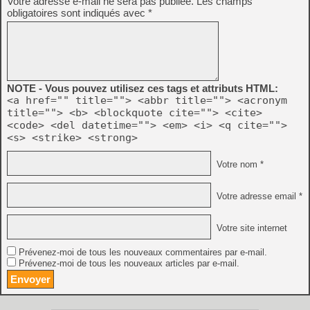
Votre adresse e-mail ne sera pas publiée.
Les champs
obligatoires sont indiqués avec
*
NOTE - Vous pouvez utilisez ces tags et attributs HTML:
<a href="" title=""> <abbr title=""> <acronym
title=""> <b> <blockquote cite=""> <cite>
<code> <del datetime=""> <em> <i> <q cite="">
<s> <strike> <strong>
Votre nom *
Votre adresse email *
Votre site internet
Prévenez-moi de tous les nouveaux commentaires par e-mail.
Prévenez-moi de tous les nouveaux articles par e-mail.