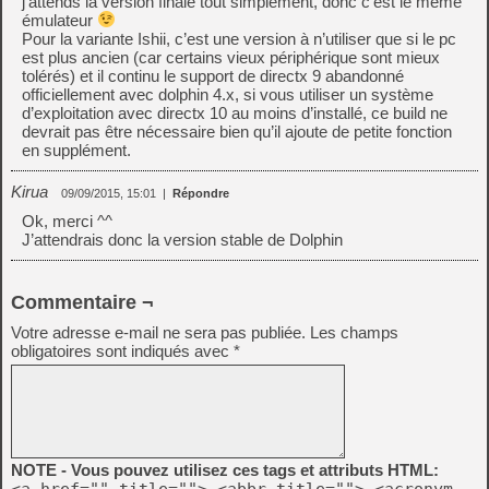
j’attends la version finale tout simplement, donc c’est le même
émulateur
Pour la variante Ishii, c’est une version à n’utiliser que si le pc
est plus ancien (car certains vieux périphérique sont mieux
tolérés) et il continu le support de directx 9 abandonné
officiellement avec dolphin 4.x, si vous utiliser un système
d’exploitation avec directx 10 au moins d’installé, ce build ne
devrait pas être nécessaire bien qu’il ajoute de petite fonction
en supplément.
Kirua
09/09/2015, 15:01
|
Répondre
Ok, merci ^^
J’attendrais donc la version stable de Dolphin
Commentaire ¬
Votre adresse e-mail ne sera pas publiée.
Les champs
obligatoires sont indiqués avec
*
NOTE - Vous pouvez utilisez ces tags et attributs HTML:
<a href="" title=""> <abbr title=""> <acronym