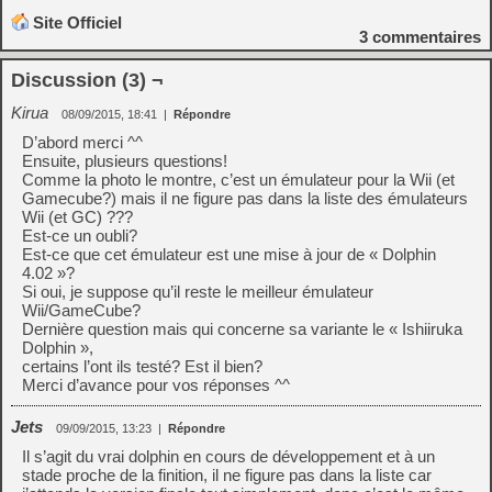
Site Officiel
3
commentaires
Discussion (3) ¬
Kirua
08/09/2015, 18:41
|
Répondre
D’abord merci ^^
Ensuite, plusieurs questions!
Comme la photo le montre, c’est un émulateur pour la Wii (et
Gamecube?) mais il ne figure pas dans la liste des émulateurs
Wii (et GC) ???
Est-ce un oubli?
Est-ce que cet émulateur est une mise à jour de « Dolphin
4.02 »?
Si oui, je suppose qu’il reste le meilleur émulateur
Wii/GameCube?
Dernière question mais qui concerne sa variante le « Ishiiruka
Dolphin »,
certains l’ont ils testé? Est il bien?
Merci d’avance pour vos réponses ^^
Jets
09/09/2015, 13:23
|
Répondre
Il s’agit du vrai dolphin en cours de développement et à un
stade proche de la finition, il ne figure pas dans la liste car