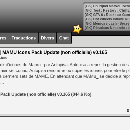
[GK] Pourquoi Marvel Tokon 
[GK] Test : Restory : Chill
[GK] GTA 6 : Rockstar Games
[GK] Hot Wheels Infinite Rus
[GK] Mémoire cash - Secret 
[GK] Résultats Nintendo : 
[GK] Déjà des dégraissage
ires
Traductions
Divers
Chat
[Mo5] Brickboy cherche à r
[GK] Minecraft et ses « Gra
]
MAMU Icons Pack Update (non officielle) v0.165
 Jets
[GK] Beast of Reincarnation
[GK] Ubisoft : fin de parti
 pack d’icônes de Mamu_ par Antopisa.
Antopisa a repris la gestion des
[GK] Mémoire cash - Metroid
ier set connu, Antopisa renomme ou copie les icônes pour être le pl
[GK] Dan Houser (GTA) défe
les derniers sets de MAME. En attendant que MAMu_ se décide à rep
[GK] Comment EA Sports FC
[GK] Crimson Moon : un Dark
la…
[GK] Isle of Reveries : le j
[GK] Moonlighter 2 : The En
[GK] Capcom relance Monste
ck Update (non officielle) v0.165 (844,6 Ko)
0
[Mo5] Deux inédits du Virtu
[GK] Le beat'em up The Walk
[GK] Endless Legend 2 : enf