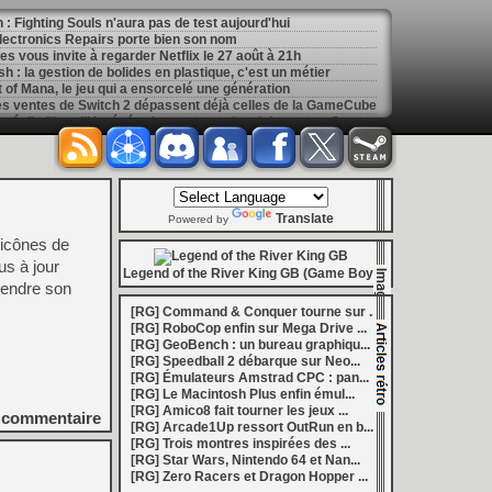
: Fighting Souls n'aura pas de test aujourd'hui
 Electronics Repairs porte bien son nom
 vous invite à regarder Netflix le 27 août à 21h
h : la gestion de bolides en plastique, c'est un métier
of Mana, le jeu qui a ensorcelé une génération
les ventes de Switch 2 dépassent déjà celles de la GameCube
[
GK] Kingdom Hearts : accusé d'utiliser l'IA générative sur son visuel de promo, Square Enix invoque « l'erreur humaine »
s autour de Halo : Campaign Evolved
[
GK] Inspiré par System Shock 2 et Doom 3, le FPS DERELIKT veut vous foutre la trouille à la fin 2026
ecréer l’affichage emblématique de la Game Boy
phismes Éclatants » arriveront sur Switch 2 en octobre
[
LS] [XB360] Xbox360BadUpdate v1.3 l'exploit Xbox 360 gagne en fiabilité et ajoute un mode de récupération
Translate
 : après un accueil mitigé, Game Freak va revoir sa copie
Powered by
e pour Champions Tactics, le jeu NFT ferme ses portes
 icônes de
 : l'hymne ultime à la solitude a déjà quarante ans
us à jour
nd le maintien des jeux physiques pour les joueurs
Legend of the River King GB (Game Boy)
rendre son
 27 veut apporter du sang neuf avec le mode The Grounds
siders médiéval à petit prix pour la rentrée
[RG] Command & Conquer tourne sur ...
eu inspiré des Zelda de la Game Boy arrivera à la rentrée 2026
[RG] RoboCop enfin sur Mega Drive ...
dless Vault arrive sur le marché en 1.0
[RG] GeoBench : un bureau graphiqu...
r Hunter Wilds avec un prologue gratuit
[RG] Speedball 2 débarque sur Neo...
[
GK] Mémoire cash - Retour sur Hybrid Heaven, l'étrange exclusivité Konami de la Nintendo 64
[RG] Émulateurs Amstrad CPC : pan...
[
GK] Nouvelle grève à Quantic Dream (Detroit : Become Human) contre les 115 licenciements
[RG] Le Macintosh Plus enfin émul...
[
GK] Mafia The Old Country : l'extension « Homme d'honneur » se dévoile avant sa sortie
[RG] Amico8 fait tourner les jeux ...
[
GK] Marvel's Spider-Man : le succès de Brand New Day au cinéma fait bondir la fréquentation des jeux Insomniac
commentaire
[RG] Arcade1Up ressort OutRun en b...
al Boy disponibles sur le Nintendo Switch Online
[RG] Trois montres inspirées des ...
ing Dead : Streets of Survival tient sa date de sortie
[RG] Star Wars, Nintendo 64 et Nan...
[
GK] C'est officiel, Electronic Arts devient la propriété de l'Arabie saoudite et quitte le marché boursier
[RG] Zero Racers et Dragon Hopper ...
in la 1.0, Amplitude bourre les nouvelles factions