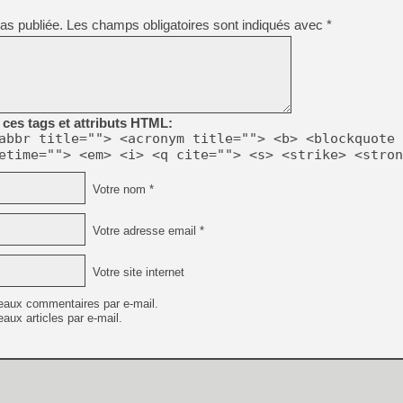
as publiée.
Les champs obligatoires sont indiqués avec
*
[LS] [PS5] Le WebKit Userl
[GK] Oubliez Crazy Taxi, S
ces tags et attributs HTML:
[LS] [Switch] NSZ 5.0.0 es
abbr title=""> <acronym title=""> <b> <blockquote 
etime=""> <em> <i> <q cite=""> <s> <strike> <stron
[GK] No More Room in Hell 2
[GK] Un chatbot Atelier Ryz
Votre nom *
[GK] Mémoire cash - Splatte
[GK] Nvidia : le prix des 
Votre adresse email *
[GK] Suikoden Star Leap : 
[Mo5] La mini borne d’arc
Votre site internet
eaux commentaires par e-mail.
aux articles par e-mail.