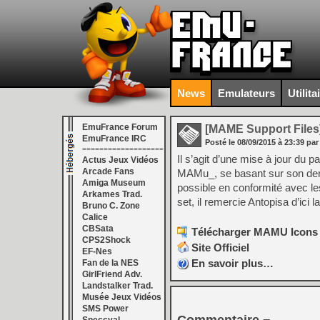
News
Emulateurs
Utilita
EmuFrance Forum
[MAME Support Files
EmuFrance IRC
Posté le
08/09/2015
à
23:39
par
===================
Il s’agit d’une mise à jour du
Actus Jeux Vidéos
Arcade Fans
MAMu_, se basant sur son dern
Amiga Museum
possible en conformité avec 
Arkames Trad.
set, il remercie Antopisa d’ici 
Bruno C. Zone
Calice
CBSata
Télécharger MAMU Icons Pa
CPS2Shock
Site Officiel
EF-Nes
En savoir plus…
Fan de la NES
GirlFriend Adv.
Landstalker Trad.
Musée Jeux Vidéos
SMS Power