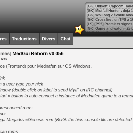
[GK] Mistfall Hunter : déjà 
[GK] Wo Long 2 évolue avec
[GK] Crossfire : un TPS à 100
[LS] [PS5] Premiers signes 
ires
Traductions
Divers
Chat
temes]
MedGui Reborn v0.056
[Mo5] DOOM arrive en cart
 Jets
[GK] Bethesda fête les 30 
[GK] Roblox : l'action en B
ace (Frontend) pour Mednafen sur OS Windows.
ink
[GK] Agenda - GeForce NOW
n a user type your nick
[GK] Devolver Digital en a 
ndow (double click on label to send MyIP on IRC channell)
tart » button to auto connect a instance of Mednafen game to a remo
[LS] [PS5] ps5-y2jb-autolo
[GK] Pourquoi Marvel Tokon 
 prescanned roms
[GK] Test : Restory : Chill
ior
[GK] GTA 6 : Rockstar Games
[GK] Hot Wheels Infinite Rus
Sega Megadrive/Genesis rom (BUG: the bios console file are detected
[GK] Mémoire cash - Secret 
[GK] Résultats Nintendo : 
scan roms