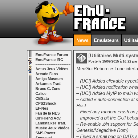
News
Emulateurs
Utilita
EmuFrance Forum
[Utilitaires Multi-sys
EmuFrance IRC
Posté le
15/09/2015
à
16:22
par
===================
MedGui Reborn est une interf
Actus Jeux Vidéos
Arcade Fans
Amiga Museum
– (UCI) Added clickable hyperl
Arkames Trad.
– (UCI) Added notification whe
Bruno C. Zone
– (UCI) Added MyIP to main wi
Calice
CBSata
– Added « auto-connection at s
CPS2Shock
Host
EF-Nes
– Fixed any random crash on
Fan de la NES
– Improved a bit the GUI behav
GirlFriend Adv.
Landstalker Trad.
– Re-enable .bin support for 
Musée Jeux Vidéos
Genesis/Megadrive Rom)
SMS Power
– Fixed a small bug on DATs 