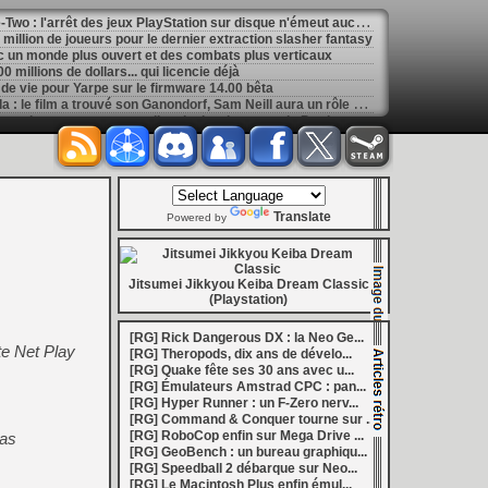
[
GK] Ubisoft, Capcom, Take-Two : l'arrêt des jeux PlayStation sur disque n'émeut aucun grand éditeur
1 million de joueurs pour le dernier extraction slasher fantasy
 un monde plus ouvert et des combats plus verticaux
 millions de dollars... qui licencie déjà
de vie pour Yarpe sur le firmware 14.00 bêta
[
GK] Game and watch - Zelda : le film a trouvé son Ganondorf, Sam Neill aura un rôle posthume
[
GK] Ghost Recon Wildlands revient avec une nouvelle mission, le retour de Predator, le tout en 4K et 60 FPS
[
GK] Mémoire cash - En 2008, Tales of Vesperia réussissait l'alliance du fond et de la forme
[
LS] [PS5] Kyty PS5 accélère encore : Quake II devient entièrement jouable, de nouveaux jeux tournent à 60 FPS
[
GK] Assassin's Creed : Éric Baptizat, le réalisateur d'AC Valhalla fait son retour chez Ubisoft
[
GK] La saga de romans La Guerre des Clans sera adaptée en jeu de rôle au tour par tour
ouche Evercade et en bundle avec la portable Nexus
Translate
ans de Quake avec un gros DLC gratuit
Powered by
ourse s'effondre de 70 % après des résultats décevants
[
GK] Mémoire cash - Dead Cells : l'art subtil de transformer la mort en shoot de dopamine
[
LS] [PS5] Sony déploie une bêta du firmware PS5 : PSSR 2.0 activé par défaut sur PS5 Pro
 : au moins 26 nouveautés en août
Jitsumei Jikkyou Keiba Dream Classic
[
LS] [3DS] 3DShell-next v1.00 le gestionnaire 3DS fait peau neuve avec un lecteur PDF et un moteur entièrement revu
(Playstation)
marre de la Bourse
[
LS] [PS5] fan_target v0.1 un payload PS5 qui permet de personnaliser la température cible du ventilateur
[RG] Rick Dangerous DX : la Neo Ge...
te Net Play
ader passe en v0.9.1 avec le support de YouTube 01.009.253
[RG] Theropods, dix ans de dévelo...
[
GK] Preview : Onimusha : Way of the Sword s'égare-t-il dans son pseudo monde ouvert ?
[RG] Quake fête ses 30 ans avec u...
: Fighting Souls n'aura pas de test aujourd'hui
[RG] Émulateurs Amstrad CPC : pan...
 Electronics Repairs porte bien son nom
[RG] Hyper Runner : un F-Zero nerv...
 vous invite à regarder Netflix le 27 août à 21h
[RG] Command & Conquer tourne sur ...
h : la gestion de bolides en plastique, c'est un métier
[RG] RoboCop enfin sur Mega Drive ...
 as
of Mana, le jeu qui a ensorcelé une génération
[RG] GeoBench : un bureau graphiqu...
les ventes de Switch 2 dépassent déjà celles de la GameCube
[RG] Speedball 2 débarque sur Neo...
[
GK] Kingdom Hearts : accusé d'utiliser l'IA générative sur son visuel de promo, Square Enix invoque « l'erreur humaine »
[RG] Le Macintosh Plus enfin émul...