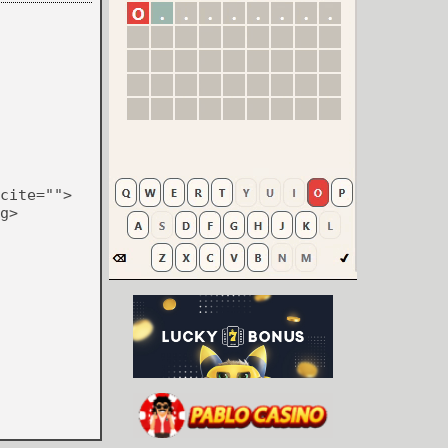
cite="">
g>