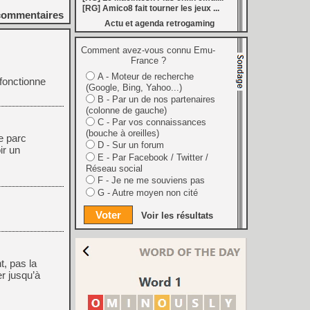
[
GK] Inspiré par System Shock 2 et Doom 3, le FPS DERELIKT veut vous foutre la trouille à la fin 2026
[RG] Amico8 fait tourner les jeux ...
ommentaires
ecréer l’affichage emblématique de la Game Boy
Actu et agenda retrogaming
phismes Éclatants » arriveront sur Switch 2 en octobre
[
LS] [XB360] Xbox360BadUpdate v1.3 l'exploit Xbox 360 gagne en fiabilité et ajoute un mode de récupération
 : après un accueil mitigé, Game Freak va revoir sa copie
Comment avez-vous connu Emu-
e pour Champions Tactics, le jeu NFT ferme ses portes
France ?
 : l'hymne ultime à la solitude a déjà quarante ans
A - Moteur de recherche
nd le maintien des jeux physiques pour les joueurs
 fonctionne
(Google, Bing, Yahoo...)
 27 veut apporter du sang neuf avec le mode The Grounds
siders médiéval à petit prix pour la rentrée
B - Par un de nos partenaires
eu inspiré des Zelda de la Game Boy arrivera à la rentrée 2026
(colonne de gauche)
dless Vault arrive sur le marché en 1.0
C - Par vos connaissances
r Hunter Wilds avec un prologue gratuit
(bouche à oreilles)
le parc
[
GK] Mémoire cash - Retour sur Hybrid Heaven, l'étrange exclusivité Konami de la Nintendo 64
D - Sur un forum
ir un
[
GK] Nouvelle grève à Quantic Dream (Detroit : Become Human) contre les 115 licenciements
E - Par Facebook / Twitter /
[
GK] Mafia The Old Country : l'extension « Homme d'honneur » se dévoile avant sa sortie
Réseau social
[
GK] Marvel's Spider-Man : le succès de Brand New Day au cinéma fait bondir la fréquentation des jeux Insomniac
F - Je ne me souviens pas
al Boy disponibles sur le Nintendo Switch Online
ing Dead : Streets of Survival tient sa date de sortie
G - Autre moyen non cité
6
[
GK] Ubisoft, Capcom, Take-Two : l'arrêt des jeux PlayStation sur disque n'émeut aucun grand éditeur
Voir les résultats
t, pas la
r jusqu’à