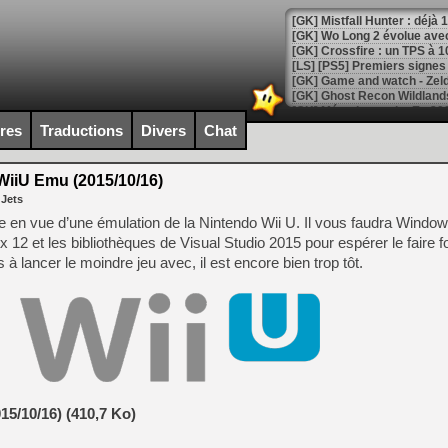
[GK] Mistfall Hunter : déjà 
[GK] Wo Long 2 évolue avec
[GK] Crossfire : un TPS à 100
[LS] [PS5] Premiers signes 
ires
Traductions
Divers
Chat
[Mo5] DOOM arrive en cart
iiU Emu (2015/10/16)
[GK] Bethesda fête les 30 
 Jets
[GK] Roblox : l'action en B
che en vue d’une émulation de la Nintendo Wii U. Il vous faudra Windo
tx 12 et les bibliothèques de Visual Studio 2015 pour espérer le faire 
[GK] Agenda - GeForce NOW
 lancer le moindre jeu avec, il est encore bien trop tôt.
[GK] Devolver Digital en a 
[LS] [PS5] ps5-y2jb-autolo
[GK] Pourquoi Marvel Tokon 
[GK] Test : Restory : Chill
[GK] GTA 6 : Rockstar Games
[GK] Hot Wheels Infinite Rus
[GK] Mémoire cash - Secret 
[GK] Résultats Nintendo : 
5/10/16) (410,7 Ko)
[GK] Déjà des dégraissage