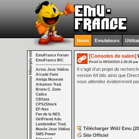
News
Emulateurs
Utilita
EmuFrance Forum
[Consoles de salon]
W
EmuFrance IRC
Posté le
09/10/2015
à
20:26
par
===================
Il s’agit d’un projet de recher
Actus Jeux Vidéos
Arcade Fans
version 64 bits ainsi que Direc
Amiga Museum
vous attendez évidemment pas à
Arkames Trad.
Bruno C. Zone
Calice
CBSata
CPS2Shock
EF-Nes
Fan de la NES
GirlFriend Adv.
Landstalker Trad.
Télécharger WiiU Emu (201
Musée Jeux Vidéos
SMS Power
Site Officiel