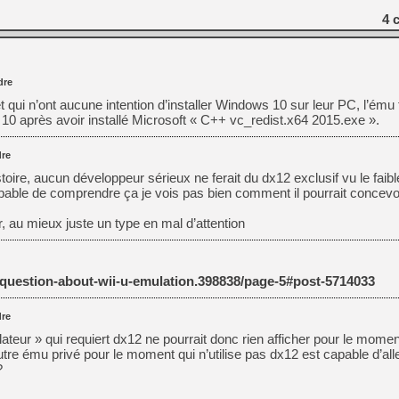
4
c
[Mo5] Brickboy cherche à r
[GK] Minecraft et ses « Gra
[GK] Beast of Reincarnation
[GK] Ubisoft : fin de parti
dre
[GK] Mémoire cash - Metroid
[GK] Dan Houser (GTA) défe
 qui n’ont aucune intention d’installer Windows 10 sur leur PC, l’ému
[GK] Comment EA Sports FC
après avoir installé Microsoft « C++ vc_redist.x64 2015.exe ».
[GK] Crimson Moon : un Dark
[GK] Isle of Reveries : le j
[GK] Moonlighter 2 : The En
re
[GK] Capcom relance Monste
toire, aucun développeur sérieux ne ferait du dx12 exclusif vu le faib
pable de comprendre ça je vois pas bien comment il pourrait concevo
oir, au mieux juste un type en mal d’attention
[Mo5] Deux inédits du Virtu
[GK] Le beat'em up The Walk
[LTF] Eté 2026 - Séquence 
/question-about-wii-u-emulation.398838/page-5#post-5714033
re
lateur » qui requiert dx12 ne pourrait donc rien afficher pour le momen
tre ému privé pour le moment qui n’utilise pas dx12 est capable d’alle
?