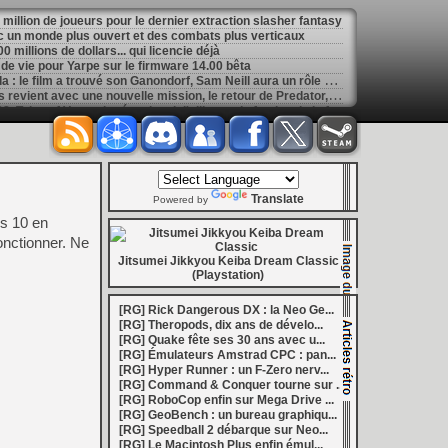
1 million de joueurs pour le dernier extraction slasher fantasy
 un monde plus ouvert et des combats plus verticaux
 millions de dollars... qui licencie déjà
de vie pour Yarpe sur le firmware 14.00 bêta
[
GK] Game and watch - Zelda : le film a trouvé son Ganondorf, Sam Neill aura un rôle posthume
[
GK] Ghost Recon Wildlands revient avec une nouvelle mission, le retour de Predator, le tout en 4K et 60 FPS
[
GK] Mémoire cash - En 2008, Tales of Vesperia réussissait l'alliance du fond et de la forme
[
LS] [PS5] Kyty PS5 accélère encore : Quake II devient entièrement jouable, de nouveaux jeux tournent à 60 FPS
[
GK] Assassin's Creed : Éric Baptizat, le réalisateur d'AC Valhalla fait son retour chez Ubisoft
[
GK] La saga de romans La Guerre des Clans sera adaptée en jeu de rôle au tour par tour
ouche Evercade et en bundle avec la portable Nexus
ans de Quake avec un gros DLC gratuit
Translate
ourse s'effondre de 70 % après des résultats décevants
Powered by
[
GK] Mémoire cash - Dead Cells : l'art subtil de transformer la mort en shoot de dopamine
ws 10 en
[
LS] [PS5] Sony déploie une bêta du firmware PS5 : PSSR 2.0 activé par défaut sur PS5 Pro
fonctionner. Ne
 : au moins 26 nouveautés en août
[
LS] [3DS] 3DShell-next v1.00 le gestionnaire 3DS fait peau neuve avec un lecteur PDF et un moteur entièrement revu
Jitsumei Jikkyou Keiba Dream Classic
(Playstation)
marre de la Bourse
[
LS] [PS5] fan_target v0.1 un payload PS5 qui permet de personnaliser la température cible du ventilateur
ader passe en v0.9.1 avec le support de YouTube 01.009.253
[RG] Rick Dangerous DX : la Neo Ge...
[
GK] Preview : Onimusha : Way of the Sword s'égare-t-il dans son pseudo monde ouvert ?
[RG] Theropods, dix ans de dévelo...
: Fighting Souls n'aura pas de test aujourd'hui
[RG] Quake fête ses 30 ans avec u...
 Electronics Repairs porte bien son nom
[RG] Émulateurs Amstrad CPC : pan...
 vous invite à regarder Netflix le 27 août à 21h
[RG] Hyper Runner : un F-Zero nerv...
h : la gestion de bolides en plastique, c'est un métier
[RG] Command & Conquer tourne sur ...
of Mana, le jeu qui a ensorcelé une génération
[RG] RoboCop enfin sur Mega Drive ...
les ventes de Switch 2 dépassent déjà celles de la GameCube
[RG] GeoBench : un bureau graphiqu...
[
GK] Kingdom Hearts : accusé d'utiliser l'IA générative sur son visuel de promo, Square Enix invoque « l'erreur humaine »
[RG] Speedball 2 débarque sur Neo...
s autour de Halo : Campaign Evolved
[RG] Le Macintosh Plus enfin émul...