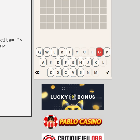
cite="">
g>