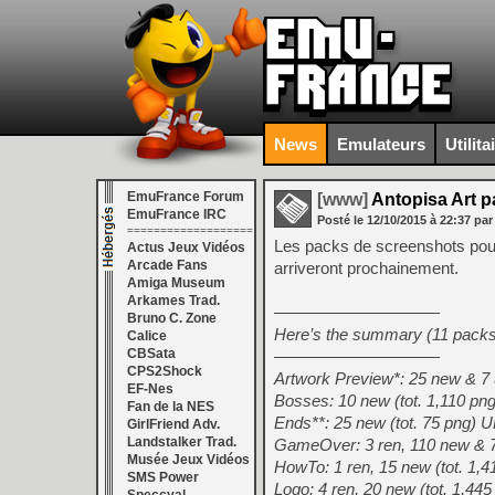
News
Emulateurs
Utilita
EmuFrance Forum
[www]
Antopisa Art p
EmuFrance IRC
Posté le
12/10/2015
à
22:37
par
===================
Les packs de screenshots po
Actus Jeux Vidéos
Arcade Fans
arriveront prochainement.
Amiga Museum
Arkames Trad.
——————————
Bruno C. Zone
Here’s the summary (11 packs
Calice
CBSata
——————————
CPS2Shock
Artwork Preview*: 25 new & 7
EF-Nes
Bosses: 10 new (tot. 1,110 
Fan de la NES
Ends**: 25 new (tot. 75 png
GirlFriend Adv.
Landstalker Trad.
GameOver: 3 ren, 110 new & 
Musée Jeux Vidéos
HowTo: 1 ren, 15 new (tot. 1
SMS Power
Logo: 4 ren, 20 new (tot. 1,