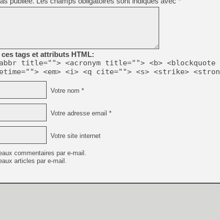
as publiée.
Les champs obligatoires sont indiqués avec
*
ces tags et attributs HTML:
abbr title=""> <acronym title=""> <b> <blockquote 
etime=""> <em> <i> <q cite=""> <s> <strike> <stron
Votre nom *
Votre adresse email *
Votre site internet
eaux commentaires par e-mail.
aux articles par e-mail.