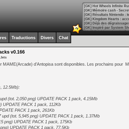
[GK] Hot Wheels Infinite Rus
[GK] Mémoire cash - Secret 
[GK] Résultats Nintendo : 
[GK] Déjà des dégraissage
[Mo5] Brickboy cherche à r
[GK] Minecraft et ses « Gra
ires
Traductions
Divers
Chat
[GK] Beast of Reincarnation
[GK] Ubisoft : fin de parti
acks v0.166
[GK] Mémoire cash - Metroid
 Jets
[GK] Dan Houser (GTA) défe
[GK] Comment EA Sports FC
ur MAME(Arcade) d’Antopisa sont disponibles. Les prochains pou
[GK] Crimson Moon : un Dark
[GK] Isle of Reveries : le j
[GK] Moonlighter 2 : The En
[GK] Capcom relance Monste
, 12.5Mb):
 upd (tot. 2,050 png) UPDATE PACK 1 pack, 4.15Mb
[Mo5] Deux inédits du Virtu
png) UPDATE PACK 1 pack, 112Kb
[GK] Le beat'em up The Walk
) UPDATE PACK 1 pack, 261Kb
[GK] Endless Legend 2 : enf
7 upd (tot. 5,945 png) UPDATE PACK 1 pack, 1.37Mb
,415 png) UPDATE PACK 1 pack, 175Kb
445 png) UPDATE PACK 1 pack, 77.5Kb