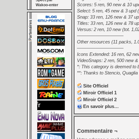
Speccyal
Scores: 5 ren, 90 new & 10 u
Wakoo-enter
Select: 5 ren, 45 new & 3 up
Snap: 33 ren, 126 new & 37 u
Titles: 33 ren, 126 new & 78
Versus: 2 ren, 10 new (tot. 
——————————
Other resources (11 packs, 1.
——————————
Icons Extended: 16 ren, 62 n
VideoSnaps: 2 ren, 500 new &
*: This category is deemed to
**: Thanks to Stencio, Quagli
Site Officiel
Miroir Officiel 1
Miroir Officiel 2
En savoir plus…
Commentaire ¬