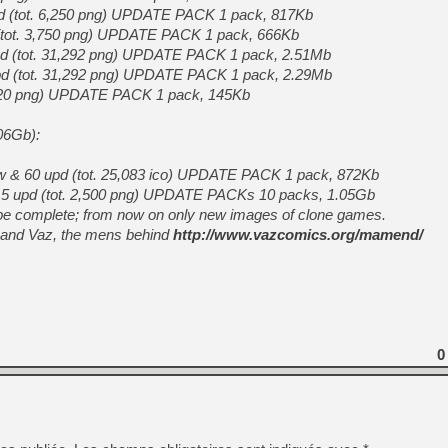
[LS] [PS5] Le WebKit Userl
pd (tot. 6,250 png) UPDATE PACK 1 pack, 817Kb
d (tot. 3,750 png) UPDATE PACK 1 pack, 666Kb
pd (tot. 31,292 png) UPDATE PACK 1 pack, 2.51Mb
[GK] Oubliez Crazy Taxi, S
 upd (tot. 31,292 png) UPDATE PACK 1 pack, 2.29Mb
1,020 png) UPDATE PACK 1 pack, 145Kb
[LS] [Switch] NSZ 5.0.0 es
06Gb):
[GK] No More Room in Hell 2
[GK] Un chatbot Atelier Ryz
ew & 60 upd (tot. 25,083 ico) UPDATE PACK 1 pack, 872Kb
[GK] Mémoire cash - Splatte
 5 upd (tot. 2,500 png) UPDATE PACKs 10 packs, 1.05Gb
[GK] Nvidia : le prix des 
 be complete; from now on only new images of clone games.
[GK] Suikoden Star Leap : 
a and Vaz, the mens behind
http://www.vazcomics.org/mamend/
[Mo5] La mini borne d’arc
[GK] Atari renoue avec les 
[GK] Le studio de FIFA Worl
[GK] La PlayStation 1 en L
[GK] GTA 6 : Rockstar Games
0