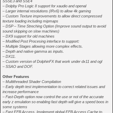
SSSE3 and SSE4
– Dolpby Pro Logic II support for xaudio and openal
– Larger internal resolutions (IRx6) to allow 4k gaming
– Custom Texture improvements to allow direct compressed
texture loading including mipmaps
– DSP – Time Streching Option (Improve sound output to avoid
sound skipping on slow machines)
– DX9 support for old machines
– Modified Post Procesing interface to support:
– Multiple Stages allowing more complex effects.
– Depth and native gamma as inputs.
– DX11.
– Custom version of DolphinFX that work under dx11 and ogl
– SSAO and DOF.
Other Features
– Multithreaded Shader Compilation
– Early depth test implementation to correct related issues and
increase performance
– Fast-Depth option now control the use or not of the accurate
early z emulation so enabling fast depth will give a speed boos in
some systems
– Fast EFB Access. Implement global EFB Access Cache to