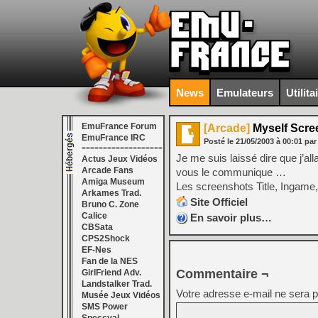
News
Emulateurs
Utilita
EmuFrance Forum
[Arcade]
Myself Scre
EmuFrance IRC
Posté le
21/05/2003
à
00:01
par
===================
Je me suis laissé dire que j’al
Actus Jeux Vidéos
Arcade Fans
vous le communique …
Amiga Museum
Les screenshots Title, Ingame
Arkames Trad.
Site Officiel
Bruno C. Zone
Calice
En savoir plus…
CBSata
CPS2Shock
EF-Nes
Fan de la NES
Commentaire ¬
GirlFriend Adv.
Landstalker Trad.
Votre adresse e-mail ne sera p
Musée Jeux Vidéos
SMS Power