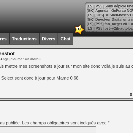
[GK] Agenda - GeForce NOW
[GK] Devolver Digital en a 
[LS] [PS5] ps5-y2jb-autolo
[GK] Pourquoi Marvel Tokon 
ires
Traductions
Divers
Chat
[GK] Test : Restory : Chill
[GK] GTA 6 : Rockstar Games
[GK] Hot Wheels Infinite Rus
enshot
[GK] Mémoire cash - Secret 
 Ange
| Source :
un mordu
[GK] Résultats Nintendo : 
lais mettre mes screenshots a jour sur mon site donc voilà je suis au c
[GK] Déjà des dégraissage
, Select sont donc à jour pour Mame 0.68.
[Mo5] Brickboy cherche à r
[GK] Minecraft et ses « Gra
[GK] Beast of Reincarnation
0
[GK] Ubisoft : fin de parti
[GK] Mémoire cash - Metroid
[GK] Dan Houser (GTA) défe
[GK] Comment EA Sports FC
[GK] Crimson Moon : un Dark
[GK] Isle of Reveries : le j
[GK] Moonlighter 2 : The En
as publiée.
Les champs obligatoires sont indiqués avec
*
[GK] Capcom relance Monste