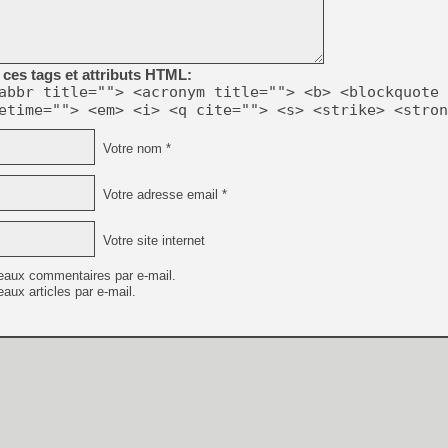
[Mo5] Deux inédits du Virtu
[GK] Le beat'em up The Walk
ces tags et attributs HTML:
abbr title=""> <acronym title=""> <b> <blockquote 
[GK] Endless Legend 2 : enf
etime=""> <em> <i> <q cite=""> <s> <strike> <stron
Votre nom *
[LS] [PS5] Le WebKit Userl
Votre adresse email *
[GK] Oubliez Crazy Taxi, S
Votre site internet
[LS] [Switch] NSZ 5.0.0 es
eaux commentaires par e-mail.
aux articles par e-mail.
[GK] No More Room in Hell 2